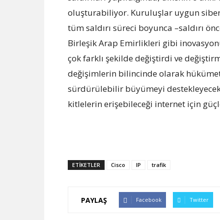
oluşturabiliyor. Kuruluşlar uygun si
tüm saldırı süreci boyunca –saldırı önce
Birleşik Arap Emirlikleri gibi inovasyo
çok farklı şekilde değiştirdi ve değişt
değişimlerin bilincinde olarak hükümetle
sürdürülebilir büyümeyi destekleyecek 
kitlelerin erişebileceği internet için gü
ETİKETLER
Cisco
IP
trafik
PAYLAŞ
Facebook
Twitter