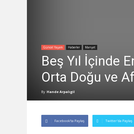
Güncel Yaşam
Haberler
Manşet
Beş Yıl İçinde E
Orta Doğu ve Af
By
Hande Arpalıgil
Facebook'ta Paylaş
Twitter'da Paylaş