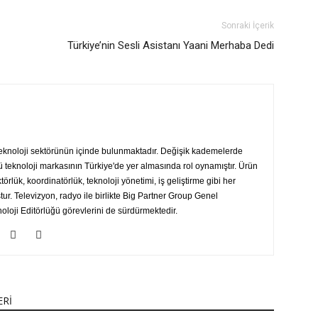
Sonraki İçerik
Türkiye’nin Sesli Asistanı Yaani Merhaba Dedi
teknoloji sektörünün içinde bulunmaktadır. Değişik kademelerde
ü teknoloji markasının Türkiye'de yer almasında rol oynamıştır. Ürün
ektörlük, koordinatörlük, teknoloji yönetimi, iş geliştirme gibi her
r. Televizyon, radyo ile birlikte Big Partner Group Genel
loji Editörlüğü görevlerini de sürdürmektedir.
ERİ