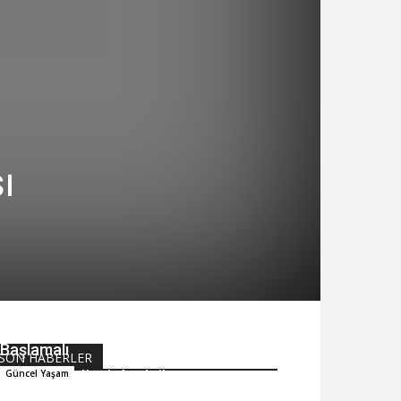
ı
Ofiste Veri Güvenliği Yazıcılardan
Başlamalı
SON HABERLER
Hande Arpalıgil
Güncel Yaşam