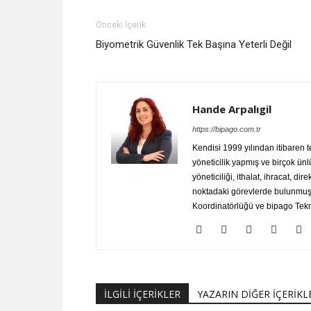
Önceki İçerik
Biyometrik Güvenlik Tek Başına Yeterli Değil
Hande Arpalıgil
https://bipago.com.tr
Kendisi 1999 yılından itibaren 
yöneticilik yapmış ve birçok ünl
yöneticiliği, ithalat, ihracat, dir
noktadaki görevlerde bulunmuştu
Koordinatörlüğü ve bipago Tekno
İLGİLİ İÇERİKLER
YAZARIN DİĞER İÇERİKL