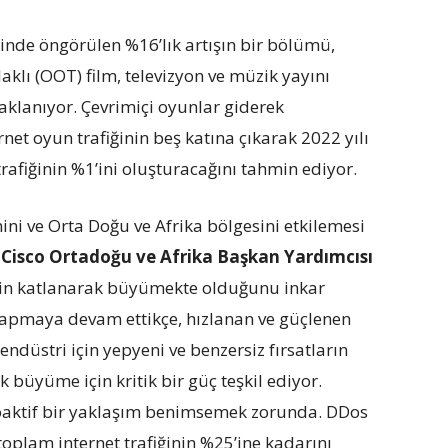
ğinde öngörülen %16’lık artışın bir bölümü,
klı (OOT) film, televizyon ve müzik yayını
klanıyor. Çevrimiçi oyunlar giderek
rnet oyun trafiğinin beş katına çıkarak 2022 yılı
rafiğinin %1’ini oluşturacağını tahmin ediyor.
ni ve Orta Doğu ve Afrika bölgesini etkilemesi
n
Cisco Ortadoğu ve Afrika Başkan Yardımcısı
etin katlanarak büyümekte olduğunu inkar
 yapmaya devam ettikçe, hızlanan ve güçlenen
ndüstri için yepyeni ve benzersiz fırsatların
k büyüme için kritik bir güç teşkil ediyor.
proaktif bir yaklaşım benimsemek zorunda. DDos
 toplam internet trafiğinin %25’ine kadarını