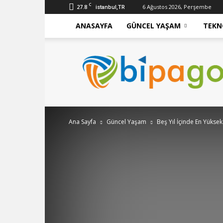
C
27.8
6 Ağustos 2026, Perşembe
istanbul,TR
ANASAYFA
GÜNCEL YAŞAM
TEKN
bipago
Ana Sayfa
Güncel Yaşam
Beş Yıl İçinde En Yüksek 