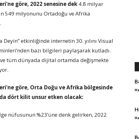
eri’ne göre, 2022 senesine dek
4.8 milyar
arın 549 milyonunu Ortadoğu ve Afrika
.
Deyin” etkinliğinde internetin 30. yılını Visual
nleri’nden bazı bilgileri paylaşarak kutladı.
 ve tüm dünyada dijital ortamda değişmekte
yor.
B
eri’ne göre, Orta Doğu ve Afrika bölgesinde
Ha
da dört kilit unsur etken olacak:
H
bölge nüfusunun %23’üne denk gelirken, 2022
Ha
B