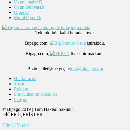
Uygulamalar
42
Oyun Dünyası
38
Diğer
37
Mobil Oyun
16
Teknolojinin kalbi burada atıyor.
Bipago.com,
iştirakidir.
Bipago.com,
üyesi bir markadır.
Bizimle iletişime geçin:
info@bipago.com
Hakkımızda
Yazarlar
Reklam
Site Kullanım Koşulları
İletişim
© Bipago 2019 | Tüm Hakları Saklıdır.
DİĞER İÇERİKLER
Güncel Yaşam