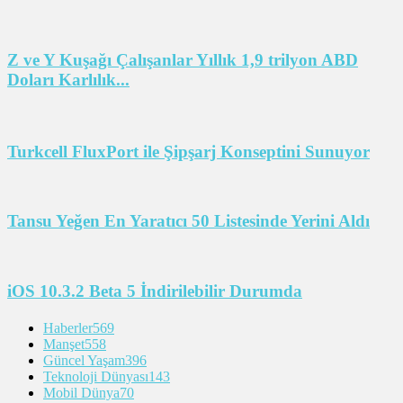
Z ve Y Kuşağı Çalışanlar Yıllık 1,9 trilyon ABD
Doları Karlılık...
Turkcell FluxPort ile Şipşarj Konseptini Sunuyor
Tansu Yeğen En Yaratıcı 50 Listesinde Yerini Aldı
iOS 10.3.2 Beta 5 İndirilebilir Durumda
Haberler
569
Manşet
558
Güncel Yaşam
396
Teknoloji Dünyası
143
Mobil Dünya
70