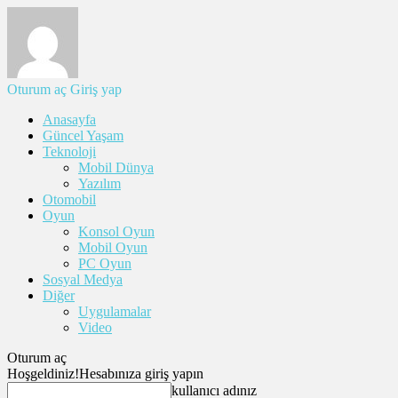
Oturum aç
Giriş yap
Anasayfa
Güncel Yaşam
Teknoloji
Mobil Dünya
Yazılım
Otomobil
Oyun
Konsol Oyun
Mobil Oyun
PC Oyun
Sosyal Medya
Diğer
Uygulamalar
Video
Oturum aç
Hoşgeldiniz!
Hesabınıza giriş yapın
kullanıcı adınız