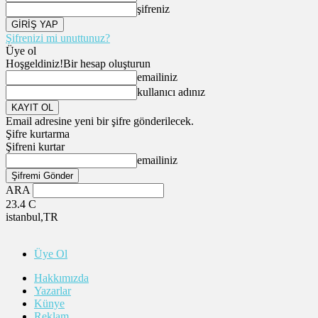
şifreniz
Şifrenizi mi unuttunuz?
Üye ol
Hoşgeldiniz!
Bir hesap oluşturun
emailiniz
kullanıcı adınız
Email adresine yeni bir şifre gönderilecek.
Şifre kurtarma
Şifreni kurtar
emailiniz
ARA
23.4
C
istanbul,TR
Üye Ol
Hakkımızda
Yazarlar
Künye
Reklam