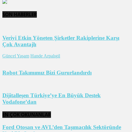
SON HABERLER
Veriyi Etkin Yöneten Şirketler Rakiplerine Karşı
Çok Avantajlı
Güncel Yaşam
Hande Arpalıgil
Robot Takımımız Bizi Gururlandırdı
Dijitalleşen Türkiye’ye En Büyük Destek
Vodafone’dan
EN ÇOK OKUNANLAR
Ford Otosan ve AVL’den Taşımacılık Sektöründe