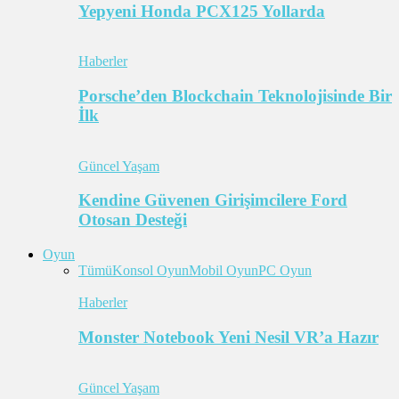
Yepyeni Honda PCX125 Yollarda
Haberler
Porsche’den Blockchain Teknolojisinde Bir
İlk
Güncel Yaşam
Kendine Güvenen Girişimcilere Ford
Otosan Desteği
Oyun
Tümü
Konsol Oyun
Mobil Oyun
PC Oyun
Haberler
Monster Notebook Yeni Nesil VR’a Hazır
Güncel Yaşam