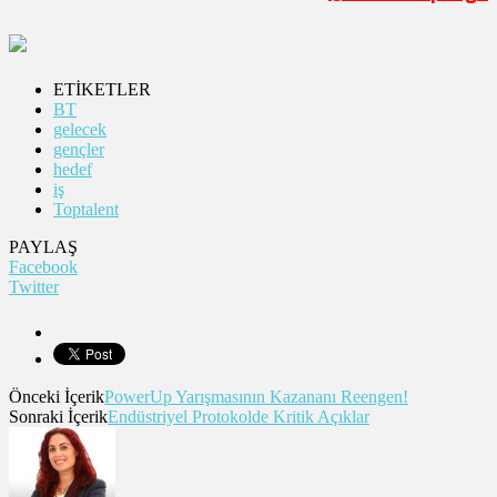
ETİKETLER
BT
gelecek
gençler
hedef
iş
Toptalent
PAYLAŞ
Facebook
Twitter
Önceki İçerik
PowerUp Yarışmasının Kazananı Reengen!
Sonraki İçerik
Endüstriyel Protokolde Kritik Açıklar