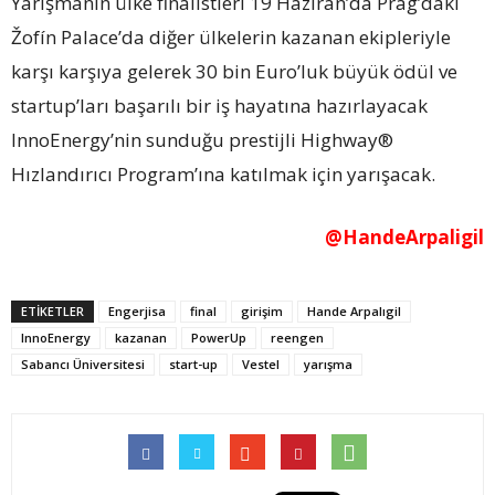
Yarışmanın ülke finalistleri 19 Haziran’da Prag’daki
Žofín Palace’da diğer ülkelerin kazanan ekipleriyle
karşı karşıya gelerek 30 bin Euro’luk büyük ödül ve
startup’ları başarılı bir iş hayatına hazırlayacak
InnoEnergy’nin sunduğu prestijli Highway®
Hızlandırıcı Program’ına katılmak için yarışacak.
@HandeArpaligil
ETİKETLER
Engerjisa
final
girişim
Hande Arpalıgil
InnoEnergy
kazanan
PowerUp
reengen
Sabancı Üniversitesi
start-up
Vestel
yarışma