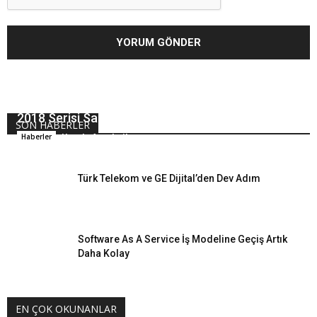
2018 Serisi Samsung TV’ler
SON HABERLER
Hande Arpalıgil
Haberler
Türk Telekom ve GE Dijital’den Dev Adım
Software As A Service İş Modeline Geçiş Artık
Daha Kolay
EN ÇOK OKUNANLAR