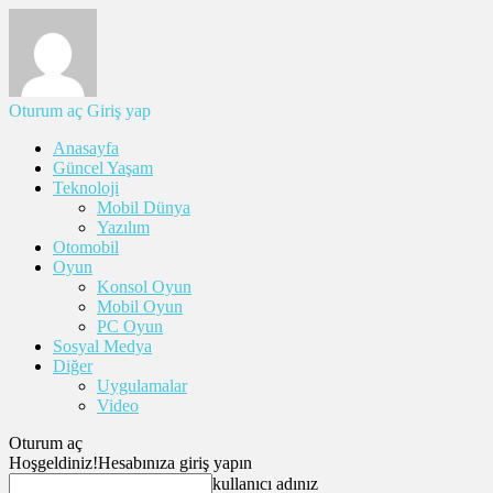
Oturum aç
Giriş yap
Anasayfa
Güncel Yaşam
Teknoloji
Mobil Dünya
Yazılım
Otomobil
Oyun
Konsol Oyun
Mobil Oyun
PC Oyun
Sosyal Medya
Diğer
Uygulamalar
Video
Oturum aç
Hoşgeldiniz!
Hesabınıza giriş yapın
kullanıcı adınız