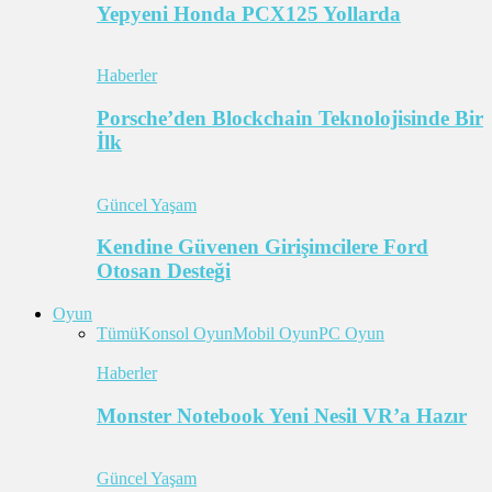
Yepyeni Honda PCX125 Yollarda
Haberler
Porsche’den Blockchain Teknolojisinde Bir
İlk
Güncel Yaşam
Kendine Güvenen Girişimcilere Ford
Otosan Desteği
Oyun
Tümü
Konsol Oyun
Mobil Oyun
PC Oyun
Haberler
Monster Notebook Yeni Nesil VR’a Hazır
Güncel Yaşam