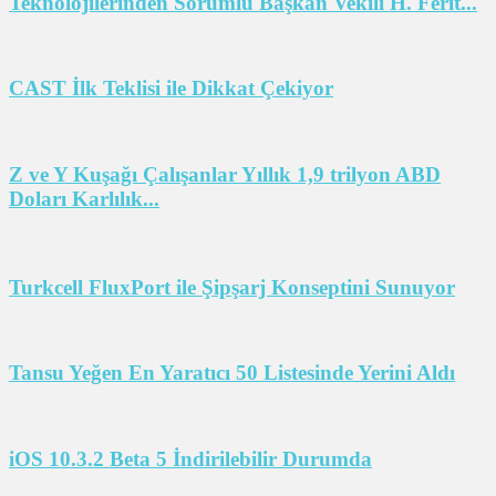
Teknolojilerinden Sorumlu Başkan Vekili H. Ferit...
CAST İlk Teklisi ile Dikkat Çekiyor
Z ve Y Kuşağı Çalışanlar Yıllık 1,9 trilyon ABD
Doları Karlılık...
Turkcell FluxPort ile Şipşarj Konseptini Sunuyor
Tansu Yeğen En Yaratıcı 50 Listesinde Yerini Aldı
iOS 10.3.2 Beta 5 İndirilebilir Durumda