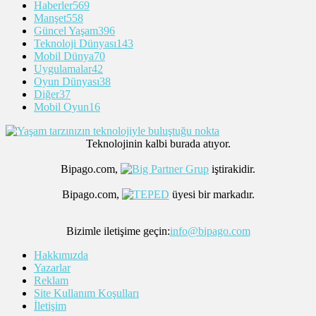
Haberler
569
Manşet
558
Güncel Yaşam
396
Teknoloji Dünyası
143
Mobil Dünya
70
Uygulamalar
42
Oyun Dünyası
38
Diğer
37
Mobil Oyun
16
Teknolojinin kalbi burada atıyor.
Bipago.com,
iştirakidir.
Bipago.com,
üyesi bir markadır.
Bizimle iletişime geçin:
info@bipago.com
Hakkımızda
Yazarlar
Reklam
Site Kullanım Koşulları
İletişim