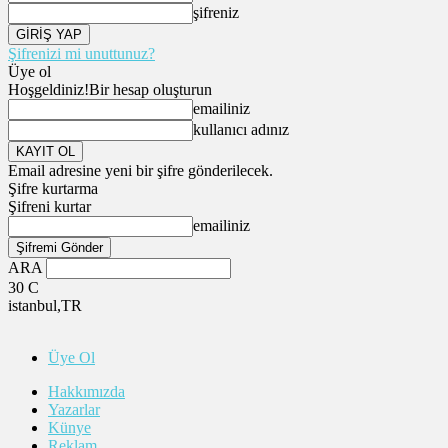
şifreniz
Şifrenizi mi unuttunuz?
Üye ol
Hoşgeldiniz!
Bir hesap oluşturun
emailiniz
kullanıcı adınız
Email adresine yeni bir şifre gönderilecek.
Şifre kurtarma
Şifreni kurtar
emailiniz
ARA
30
C
istanbul,TR
Üye Ol
Hakkımızda
Yazarlar
Künye
Reklam