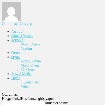
Oturum aç
Giriş yap
Anasayfa
Güncel Yaşam
Teknoloji
Mobil Dünya
Yazılım
Otomobil
Oyun
Konsol Oyun
Mobil Oyun
PC Oyun
Sosyal Medya
Diğer
Uygulamalar
Video
Oturum aç
Hoşgeldiniz!
Hesabınıza giriş yapın
kullanıcı adınız