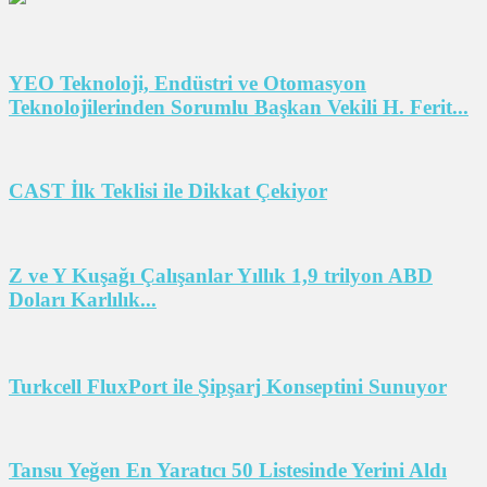
YEO Teknoloji, Endüstri ve Otomasyon
Teknolojilerinden Sorumlu Başkan Vekili H. Ferit...
CAST İlk Teklisi ile Dikkat Çekiyor
Z ve Y Kuşağı Çalışanlar Yıllık 1,9 trilyon ABD
Doları Karlılık...
Turkcell FluxPort ile Şipşarj Konseptini Sunuyor
Tansu Yeğen En Yaratıcı 50 Listesinde Yerini Aldı