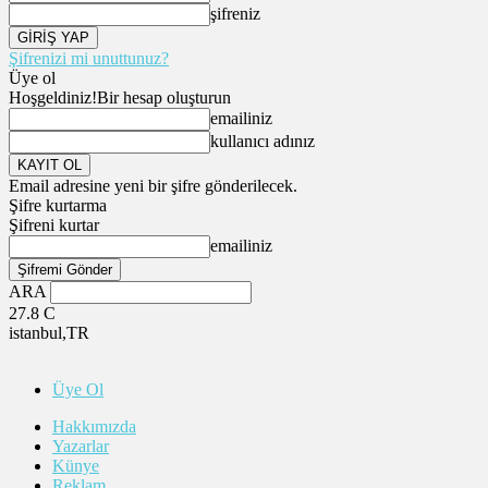
şifreniz
Şifrenizi mi unuttunuz?
Üye ol
Hoşgeldiniz!
Bir hesap oluşturun
emailiniz
kullanıcı adınız
Email adresine yeni bir şifre gönderilecek.
Şifre kurtarma
Şifreni kurtar
emailiniz
ARA
27.8
C
istanbul,TR
Üye Ol
Hakkımızda
Yazarlar
Künye
Reklam