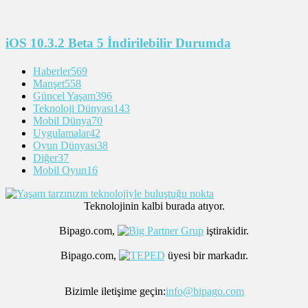
iOS 10.3.2 Beta 5 İndirilebilir Durumda
Haberler
569
Manşet
558
Güncel Yaşam
396
Teknoloji Dünyası
143
Mobil Dünya
70
Uygulamalar
42
Oyun Dünyası
38
Diğer
37
Mobil Oyun
16
Teknolojinin kalbi burada atıyor.
Bipago.com,
iştirakidir.
Bipago.com,
üyesi bir markadır.
Bizimle iletişime geçin:
info@bipago.com