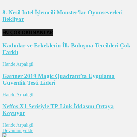
8. Nesil Intel İşlemcili Monster’lar Oyunseverleri
Bekliyor
EN ÇOK OKUNANLAR
Kadınlar ve Erkeklerin İlk Buluşma Tercihleri Çok
Farklı
Hande Arpalıgil
Gartner 2019 Magic Quadrant’ta Uygulama
Güvenlik Testi Lideri
Hande Arpalıgil
Neffos X1 Serisiyle TP-Link İddasını Ortaya
Koyuyor
Hande Arpalıgil
Devamını yükle