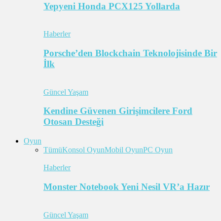
Yepyeni Honda PCX125 Yollarda
Haberler
Porsche’den Blockchain Teknolojisinde Bir
İlk
Güncel Yaşam
Kendine Güvenen Girişimcilere Ford
Otosan Desteği
Oyun
Tümü
Konsol Oyun
Mobil Oyun
PC Oyun
Haberler
Monster Notebook Yeni Nesil VR’a Hazır
Güncel Yaşam