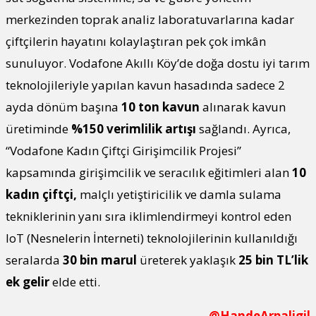
merkezinden toprak analiz laboratuvarlarına kadar
çiftçilerin hayatını kolaylaştıran pek çok imkân
sunuluyor. Vodafone Akıllı Köy’de doğa dostu iyi tarım
teknolojileriyle yapılan kavun hasadında sadece 2
ayda dönüm başına
10 ton kavun
alınarak kavun
üretiminde
%150 verimlilik artışı
sağlandı. Ayrıca,
“Vodafone Kadın Çiftçi Girişimcilik Projesi”
kapsamında girişimcilik ve seracılık eğitimleri alan
10
kadın çiftçi,
malçlı yetiştiricilik ve damla sulama
tekniklerinin yanı sıra iklimlendirmeyi kontrol eden
IoT (Nesnelerin İnterneti) teknolojilerinin kullanıldığı
seralarda
30 bin marul
üreterek yaklaşık
25 bin TL’lik
ek gelir
elde etti.
@HandeArpaligil