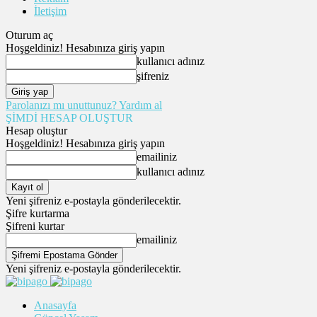
İletişim
Oturum aç
Hoşgeldiniz! Hesabınıza giriş yapın
kullanıcı adınız
şifreniz
Parolanızı mı unuttunuz? Yardım al
ŞİMDİ HESAP OLUŞTUR
Hesap oluştur
Hoşgeldiniz! Hesabınıza giriş yapın
emailiniz
kullanıcı adınız
Yeni şifreniz e-postayla gönderilecektir.
Şifre kurtarma
Şifreni kurtar
emailiniz
Yeni şifreniz e-postayla gönderilecektir.
Anasayfa