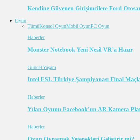
Kendine Güvenen Girişimcilere Ford Otosan
Oyun
Tümü
Konsol Oyun
Mobil Oyun
PC Oyun
Haberler
Monster Notebook Yeni Nesil VR’a Hazır
Güncel Yaşam
Intel ESL Türkiye Şampiyonası Final Maçl
Haberler
Yılan Oyunu Facebook’un AR Kamera Pla
Haberler
Oyun Oynamak Yetenekleri Geliştirir mi?