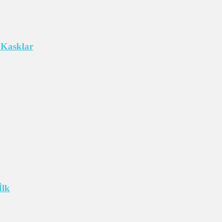
 Kasklar
İlk