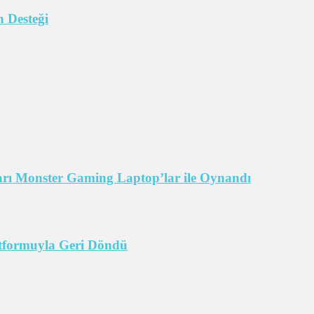
 Desteği
arı Monster Gaming Laptop’lar ile Oynandı
tformuyla Geri Döndü