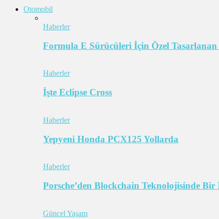
Otomobil
Haberler
Formula E Sürücüleri İçin Özel Tasarlanan
Haberler
İşte Eclipse Cross
Haberler
Yepyeni Honda PCX125 Yollarda
Haberler
Porsche’den Blockchain Teknolojisinde Bir 
Güncel Yaşam