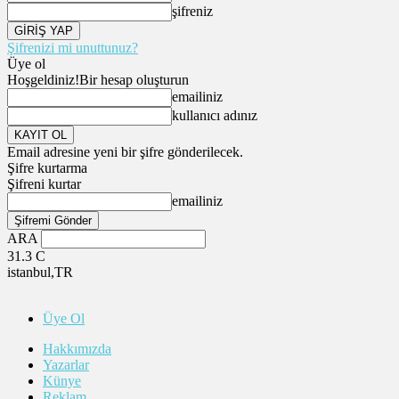
şifreniz
Şifrenizi mi unuttunuz?
Üye ol
Hoşgeldiniz!
Bir hesap oluşturun
emailiniz
kullanıcı adınız
Email adresine yeni bir şifre gönderilecek.
Şifre kurtarma
Şifreni kurtar
emailiniz
ARA
31.3
C
istanbul,TR
Üye Ol
Hakkımızda
Yazarlar
Künye
Reklam