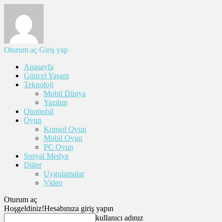
Oturum aç
Giriş yap
Anasayfa
Güncel Yaşam
Teknoloji
Mobil Dünya
Yazılım
Otomobil
Oyun
Konsol Oyun
Mobil Oyun
PC Oyun
Sosyal Medya
Diğer
Uygulamalar
Video
Oturum aç
Hoşgeldiniz!
Hesabınıza giriş yapın
kullanıcı adınız