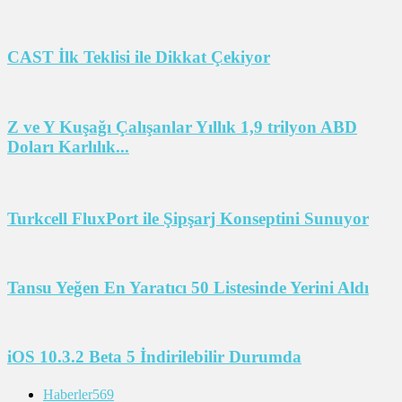
CAST İlk Teklisi ile Dikkat Çekiyor
Z ve Y Kuşağı Çalışanlar Yıllık 1,9 trilyon ABD
Doları Karlılık...
Turkcell FluxPort ile Şipşarj Konseptini Sunuyor
Tansu Yeğen En Yaratıcı 50 Listesinde Yerini Aldı
iOS 10.3.2 Beta 5 İndirilebilir Durumda
Haberler
569