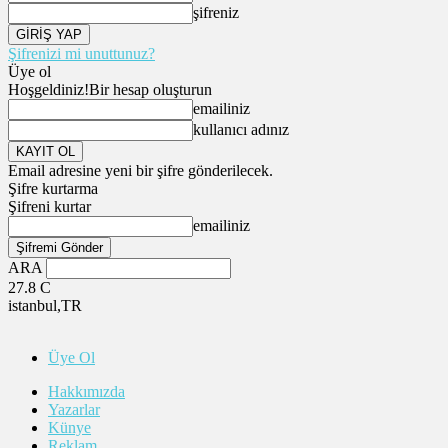
şifreniz
Şifrenizi mi unuttunuz?
Üye ol
Hoşgeldiniz!
Bir hesap oluşturun
emailiniz
kullanıcı adınız
Email adresine yeni bir şifre gönderilecek.
Şifre kurtarma
Şifreni kurtar
emailiniz
ARA
27.8
C
istanbul,TR
Üye Ol
Hakkımızda
Yazarlar
Künye
Reklam