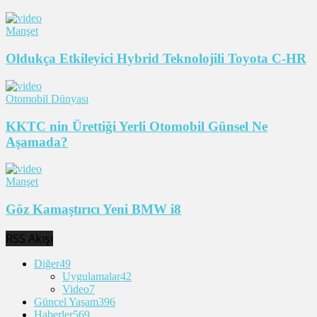
Manşet
Oldukça Etkileyici Hybrid Teknolojili Toyota C-HR
Otomobil Dünyası
KKTC nin Ürettiği Yerli Otomobil Günsel Ne
Aşamada?
Manşet
Göz Kamaştırıcı Yeni BMW i8
RSS Akışı
Diğer
49
Uygulamalar
42
Video
7
Güncel Yaşam
396
Haberler
569