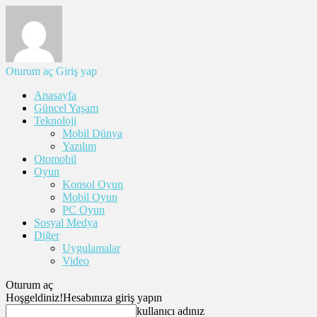
Oturum aç
Giriş yap
Anasayfa
Güncel Yaşam
Teknoloji
Mobil Dünya
Yazılım
Otomobil
Oyun
Konsol Oyun
Mobil Oyun
PC Oyun
Sosyal Medya
Diğer
Uygulamalar
Video
Oturum aç
Hoşgeldiniz!
Hesabınıza giriş yapın
kullanıcı adınız