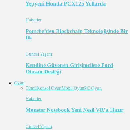
Yepyeni Honda PCX125 Yollarda
Haberler
Porsche’den Blockchain Teknolojisinde Bir
İlk
Güncel Yaşam
Kendine Güvenen Girişimcilere Ford
Otosan Desteği
Oyun
Tümü
Konsol Oyun
Mobil Oyun
PC Oyun
Haberler
Monster Notebook Yeni Nesil VR’a Hazır
Güncel Yaşam