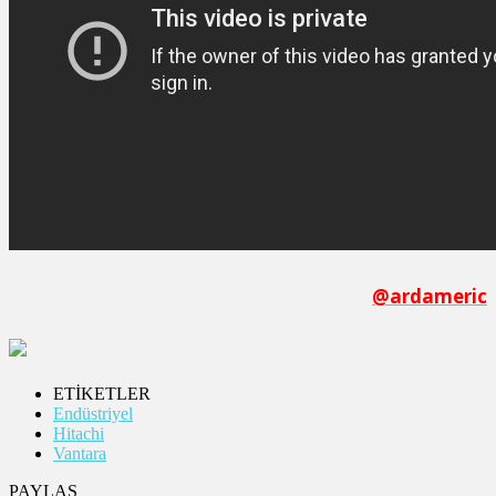
@ardameric
ETİKETLER
Endüstriyel
Hitachi
Vantara
PAYLAŞ