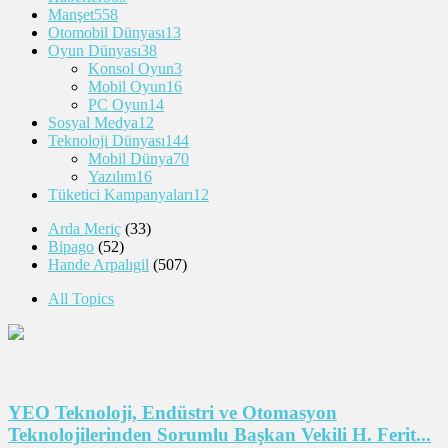
Manşet
558
Otomobil Dünyası
13
Oyun Dünyası
38
Konsol Oyun
3
Mobil Oyun
16
PC Oyun
14
Sosyal Medya
12
Teknoloji Dünyası
144
Mobil Dünya
70
Yazılım
16
Tüketici Kampanyaları
12
Arda Meriç
(33)
Bipago
(52)
Hande Arpalıgil
(507)
All Topics
YEO Teknoloji, Endüstri ve Otomasyon
Teknolojilerinden Sorumlu Başkan Vekili H. Ferit...