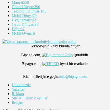
Manşet
558
Güncel Yaşam
396
Teknoloji Dünyası
143
Mobil Dünya
70
Uygulamalar
42
Oyun Dünyası
38
Diğer
37
Mobil Oyun
16
Teknolojinin kalbi burada atıyor.
Bipago.com,
iştirakidir.
Bipago.com,
üyesi bir markadır.
Bizimle iletişime geçin:
info@bipago.com
Hakkımızda
Yazarlar
Reklam
Site Kullanım Koşulları
İletişim