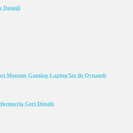
 Desteği
arı Monster Gaming Laptop’lar ile Oynandı
tformuyla Geri Döndü