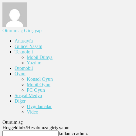
Oturum aç
Giriş yap
Anasayfa
Güncel Yaşam
Teknoloji
Mobil Dünya
Yazılım
Otomobil
Oyun
Konsol Oyun
Mobil Oyun
PC Oyun
Sosyal Medya
Diğer
Uygulamalar
Video
Oturum aç
Hoşgeldiniz!
Hesabınıza giriş yapın
kullanıcı adınız