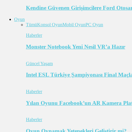
Kendine Güvenen Girişimcilere Ford Otosan
Oyun
Tümü
Konsol Oyun
Mobil Oyun
PC Oyun
Haberler
Monster Notebook Yeni Nesil VR’a Hazır
Güncel Yaşam
Intel ESL Türkiye Şampiyonası Final Maçl
Haberler
Yılan Oyunu Facebook’un AR Kamera Pla
Haberler
Oyun Oynamak Yetenekleri Geliştirir mi?