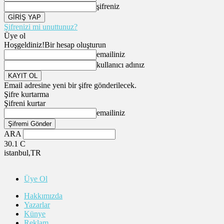
şifreniz
Şifrenizi mi unuttunuz?
Üye ol
Hoşgeldiniz!
Bir hesap oluşturun
emailiniz
kullanıcı adınız
Email adresine yeni bir şifre gönderilecek.
Şifre kurtarma
Şifreni kurtar
emailiniz
ARA
30.1
C
istanbul,TR
Üye Ol
Hakkımızda
Yazarlar
Künye
Reklam