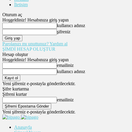
İletişim
Oturum aç
Hoşgeldiniz! Hesabınıza giriş yapın
kullanıcı adınız
şifreniz
Parolanızı mı unuttunuz? Yardım al
ŞİMDİ HESAP OLUŞTUR
Hesap oluştur
Hoşgeldiniz! Hesabınıza giriş yapın
emailiniz
kullanıcı adınız
Yeni şifreniz e-postayla gönderilecektir.
Şifre kurtarma
Şifreni kurtar
emailiniz
Yeni şifreniz e-postayla gönderilecektir.
Anasayfa