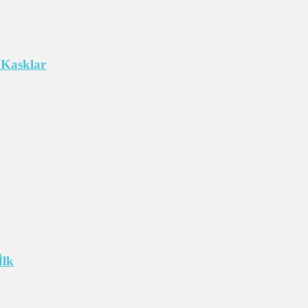
 Kasklar
İlk