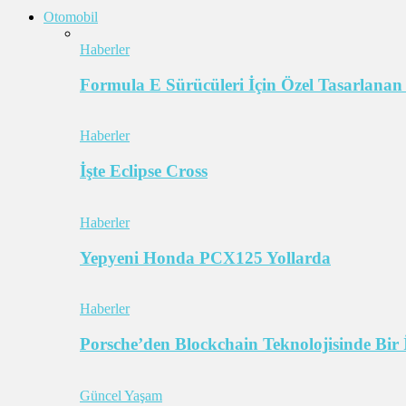
Otomobil
Haberler
Formula E Sürücüleri İçin Özel Tasarlanan
Haberler
İşte Eclipse Cross
Haberler
Yepyeni Honda PCX125 Yollarda
Haberler
Porsche’den Blockchain Teknolojisinde Bir 
Güncel Yaşam