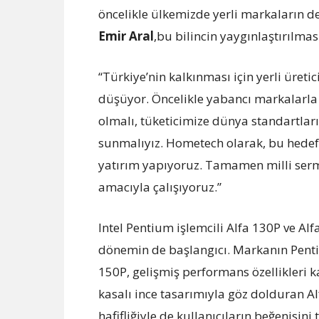
öncelikle ülkemizde yerli markaların 
Emir Aral
,bu bilincin yaygınlaştırılması
“Türkiye’nin kalkınması için yerli üretic
düşüyor. Öncelikle yabancı markalarl
olmalı, tüketicimize dünya standartlar
sunmalıyız. Hometech olarak, bu hede
yatırım yapıyoruz. Tamamen milli ser
amacıyla çalışıyoruz.”
Intel Pentium işlemcili Alfa 130P ve A
dönemin de başlangıcı. Markanın Pentiu
150P, gelişmiş performans özellikleri k
kasalı ince tasarımıyla göz dolduran A
hafifliğiyle de kullanıcıların beğenisin