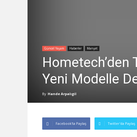
Güncel Yaşam
Haberler
Manşet
Hometech’den Te
Yeni Modelle D
By
Hande Arpalıgil
Facebook'ta Paylaş
Twitter'da Paylaş