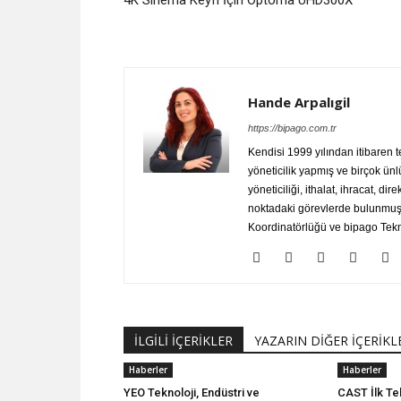
4K Sinema Keyfi İçin Optoma UHD300X
Hande Arpalıgil
https://bipago.com.tr
Kendisi 1999 yılından itibaren 
yöneticilik yapmış ve birçok ünl
yöneticiliği, ithalat, ihracat, dir
noktadaki görevlerde bulunmuştu
Koordinatörlüğü ve bipago Tekno
İLGİLİ İÇERİKLER
YAZARIN DİĞER İÇERİKL
Haberler
Haberler
YEO Teknoloji, Endüstri ve
CAST İlk Tek