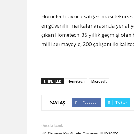
Hometech, ayrıca satış sonrası teknik s
en güvenilir markalar arasında yer al
çıkan Hometech, 35 yıllık geçmişi olan 
milli sermayeyle, 200 çalışanı ile kalit
ETİKETLER
Hometech
Microsoft
PAYLAŞ
Facebook
Twitter
Önceki İçerik