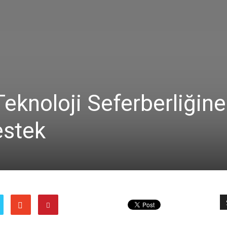
knoloji Seferberliğine
estek