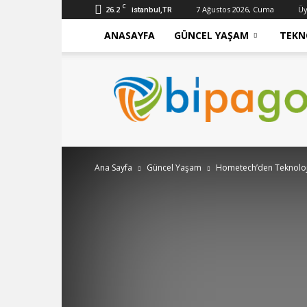
C
26.2
7 Ağustos 2026, Cuma
Üy
istanbul,TR
ANASAYFA
GÜNCEL YAŞAM
TEKN
bipago
Ana Sayfa
Güncel Yaşam
Hometech’den Teknoloji