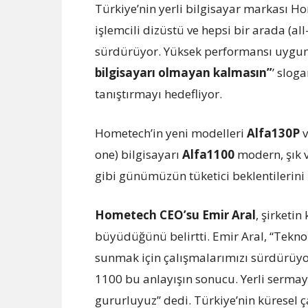
Türkiye’nin yerli bilgisayar markası H
işlemcili dizüstü ve hepsi bir arada (a
sürdürüyor. Yüksek performansı uygun 
bilgisayarı olmayan kalmasın”
’ sloga
tanıştırmayı hedefliyor.
Hometech’in yeni modelleri
Alfa130P
one) bilgisayarı
Alfa1100
modern, şık v
gibi günümüzün tüketici beklentilerini 
Hometech CEO’su Emir Aral
, şirketi
büyüdüğünü belirtti. Emir Aral, “Teknoloj
sunmak için çalışmalarımızı sürdürüyor
1100 bu anlayışın sonucu. Yerli sermay
gururluyuz” dedi. Türkiye’nin küresel 