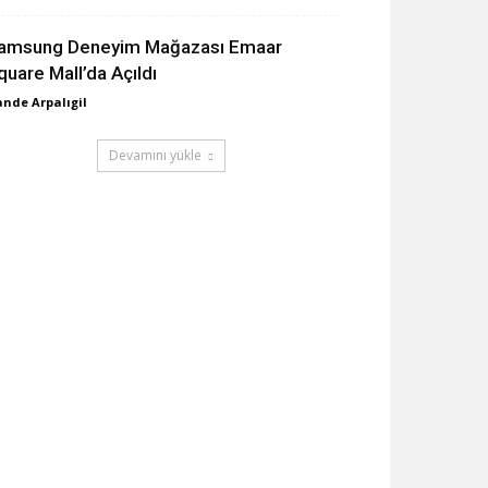
amsung Deneyim Mağazası Emaar
quare Mall’da Açıldı
nde Arpalıgil
Devamını yükle