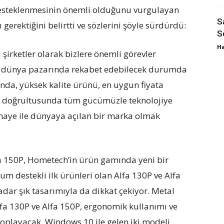
desteklenmesinin önemli olduğunu vurgulayan
S
 gerektiğini belirtti ve sözlerini şöyle sürdürdü:
S
Ha
i şirketler olarak bizlere önemli görevler
a dünya pazarında rekabet edebilecek durumda
ında, yüksek kalite ürünü, en uygun fiyata
f doğrultusunda tüm gücümüzle teknolojiye
maye ile dünyaya açılan bir marka olmak
lfa 150P, Hometech’in ürün gamında yeni bir
m destekli ilk ürünleri olan Alfa 130P ve Alfa
adar şık tasarımıyla da dikkat çekiyor. Metal
lfa 130P ve Alfa 150P, ergonomik kullanımı ve
i toplayacak. Windows 10 ile gelen iki modeli