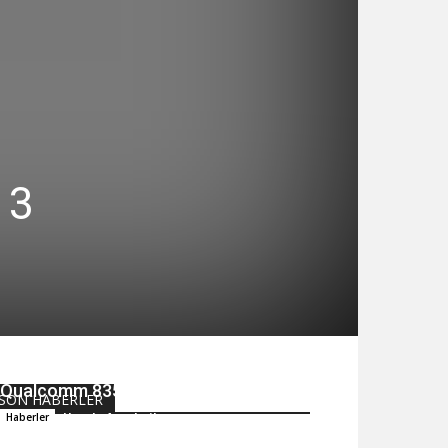
 3
Hangi Windows 10 PC’lerde
Qualcomm 835 Platform Olacak?
SON HABERLER
Hande Arpalıgil
Haberler