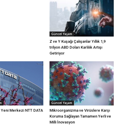
Güncel Yaşam
Z ve Y Kuşağı Çalışanlar Yıllık 1,9
trilyon ABD Doları Karlılık Artışı
Getiriyor
am
Güncel Yaşam
n Yeni Merkezi NTT DATA
Mikroorganizma ve Virüslere Karşı
Koruma Sağlayan Tamamen Yerli ve
Milli İnovasyon