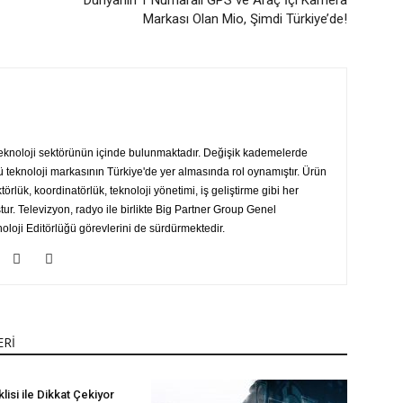
Dünyanın 1 Numaralı GPS ve Araç İçi Kamera
Markası Olan Mio, Şimdi Türkiye’de!
teknoloji sektörünün içinde bulunmaktadır. Değişik kademelerde
ü teknoloji markasının Türkiye'de yer almasında rol oynamıştır. Ürün
ektörlük, koordinatörlük, teknoloji yönetimi, iş geliştirme gibi her
r. Televizyon, radyo ile birlikte Big Partner Group Genel
loji Editörlüğü görevlerini de sürdürmektedir.
ERİ
lisi ile Dikkat Çekiyor