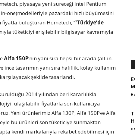
ometech, piyasaya yeni süreceği Intel Pentium
ll-in-one)modelleriyle pazardaki hızlı büyümesini
fiyatla buluşturan Hometech, ‘
“Türkiye’de
nıyla tüketiciyi erişilebilir bilgisayar kavramıyla
ve
Alfa 150P
’nin yanı sıra hepsi bir arada (all-in-
e ince tasarımın yanı sıra hafiflik, kolay kullanım
karşılayacak şekilde tasarlandı.
E
M
n kurulduğu 2014 yılından beri kararlılıkla
Ha
iyi, ulaşılabilir fiyatlarla son kullanıcıya
uz. Yeni ürünlerimiz Alfa 130P, Alfa 150Pve Alfa
T
H
eyle bu ürünleri son tüketiciye sunmaktan
Ha
çapta kendi markalarıyla rekabet edebilmesi için