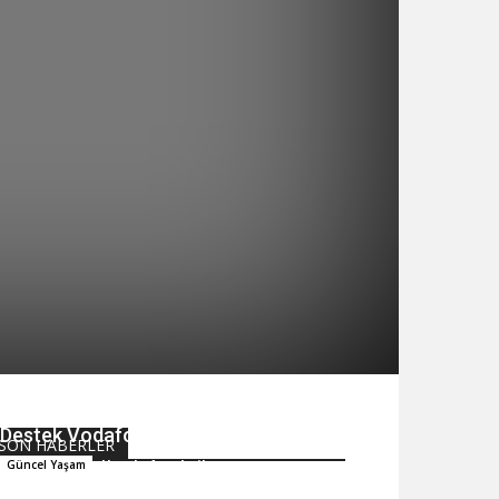
Dijitalleşen Türkiye’ye En Büyük
Destek Vodafone’dan
SON HABERLER
Hande Arpalıgil
Güncel Yaşam