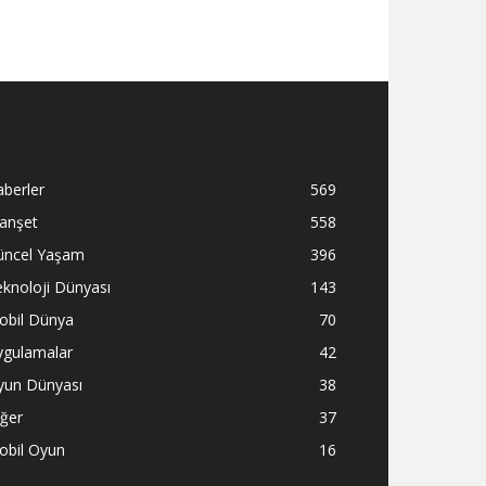
berler
569
anşet
558
üncel Yaşam
396
knoloji Dünyası
143
obil Dünya
70
ygulamalar
42
yun Dünyası
38
ğer
37
obil Oyun
16