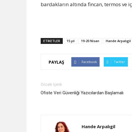
bardakların altında fincan, termos ve iç
ETİKETLER
15.yıl
19-20 Nisan
Hande Arpalıgil
PAYLAŞ
Facebook
Twitter
Önceki İçerik
Ofiste Veri Güvenliği Yazıcılardan Başlamalı
Hande Arpalıgil