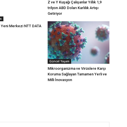
Z ve Y Kuşağı Çalışanlar Yıllık 1,9
trilyon ABD Doları Karlılık Artışı
Getiriyor
am
n Yeni Merkezi NTT DATA
Güncel Yaşam
Mikroorganizma ve Virüslere Karşı
Koruma Sağlayan Tamamen Yerli ve
Milli İnovasyon