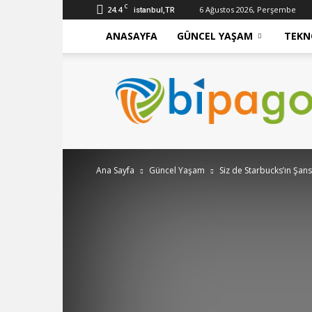
C
24.4
6 Ağustos 2026, Perşembe
istanbul,TR
ANASAYFA
GÜNCEL YAŞAM
TEKN
bipago
Ana Sayfa
Güncel Yaşam
Siz de Starbucks’ın Şansl