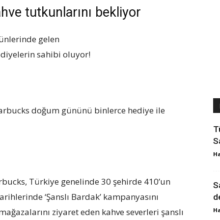
hve tutkunlarını bekliyor
ünlerinde gelen
ediyelerin sahibi oluyor!
tarbucks doğum gününü binlerce hediye ile
T
S
Ha
arbucks, Türkiye genelinde 30 şehirde 410’un
S
arihlerinde ‘Şanslı Bardak’ kampanyasını
d
mağazalarını ziyaret eden kahve severleri şanslı
Ha