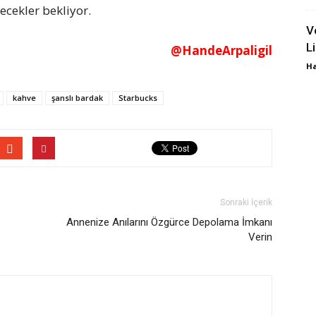
ecekler bekliyor.
V
L
@HandeArpaligil
Ha
kahve
şanslı bardak
Starbucks
Sonraki İçerik
Annenize Anılarını Özgürce Depolama İmkanı
Verin