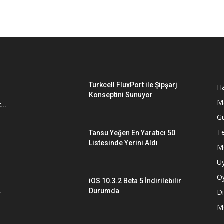
Turkcell FluxPort ile Şipşarj
Ha
Konseptini Sunuyor
M
...
G
Te
Tansu Yeğen En Yaratıcı 50
Listesinde Yerini Aldı
M
U
O
iOS 10.3.2 Beta 5 İndirilebilir
.
Durumda
Di
M