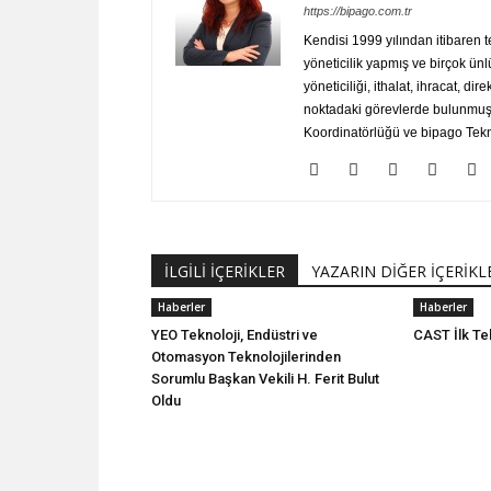
https://bipago.com.tr
Kendisi 1999 yılından itibaren 
yöneticilik yapmış ve birçok ünl
yöneticiliği, ithalat, ihracat, dir
noktadaki görevlerde bulunmuştu
Koordinatörlüğü ve bipago Tekno
İLGİLİ İÇERİKLER
YAZARIN DİĞER İÇERİKL
Haberler
Haberler
YEO Teknoloji, Endüstri ve
CAST İlk Tek
Otomasyon Teknolojilerinden
Sorumlu Başkan Vekili H. Ferit Bulut
Oldu