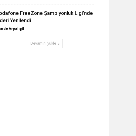
odafone FreeZone Şampiyonluk Ligi’nde
ideri Yenilendi
nde Arpalıgil
Devamını yükle