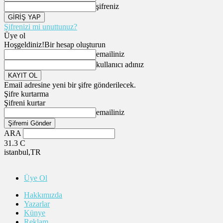
şifreniz
Şifrenizi mi unuttunuz?
Üye ol
Hoşgeldiniz!
Bir hesap oluşturun
emailiniz
kullanıcı adınız
Email adresine yeni bir şifre gönderilecek.
Şifre kurtarma
Şifreni kurtar
emailiniz
ARA
31.3
C
istanbul,TR
Üye Ol
Hakkımızda
Yazarlar
Künye
Reklam