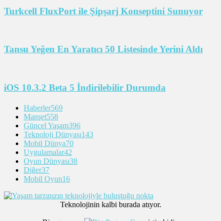
Turkcell FluxPort ile Şipşarj Konseptini Sunuyor
Tansu Yeğen En Yaratıcı 50 Listesinde Yerini Aldı
iOS 10.3.2 Beta 5 İndirilebilir Durumda
Haberler
569
Manşet
558
Güncel Yaşam
396
Teknoloji Dünyası
143
Mobil Dünya
70
Uygulamalar
42
Oyun Dünyası
38
Diğer
37
Mobil Oyun
16
Teknolojinin kalbi burada atıyor.