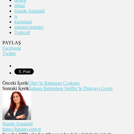
destek
dijital
Hande Arpalıgil
iş
kurumsal
müşteri temsilci
Turkcell
PAYLAŞ
Facebook
Twitter
Önceki İçerik
Uber’in Ramazan Coşkusu
Sonraki İçerik
Sahuru Beklerken Netflix’le Dünyayı Gezin
Hande Arpalıgil
https://bipago.com.tr