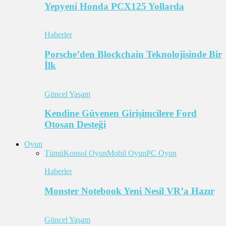
Yepyeni Honda PCX125 Yollarda
Haberler
Porsche’den Blockchain Teknolojisinde Bir
İlk
Güncel Yaşam
Kendine Güvenen Girişimcilere Ford
Otosan Desteği
Oyun
Tümü
Konsol Oyun
Mobil Oyun
PC Oyun
Haberler
Monster Notebook Yeni Nesil VR’a Hazır
Güncel Yaşam