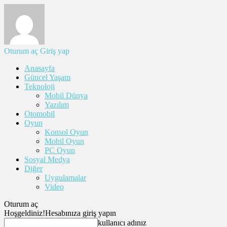
Oturum aç
Giriş yap
Anasayfa
Güncel Yaşam
Teknoloji
Mobil Dünya
Yazılım
Otomobil
Oyun
Konsol Oyun
Mobil Oyun
PC Oyun
Sosyal Medya
Diğer
Uygulamalar
Video
Oturum aç
Hoşgeldiniz!
Hesabınıza giriş yapın
kullanıcı adınız