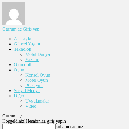
Oturum aç
Giriş yap
Anasayfa
Güncel Yaşam
Teknoloji
Mobil Dünya
Yazılım
Otomobil
Oyun
Konsol Oyun
Mobil Oyun
PC Oyun
Sosyal Medya
Diğer
Uygulamalar
Video
Oturum aç
Hoşgeldiniz!
Hesabınıza giriş yapın
kullanıcı adınız