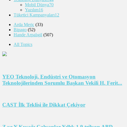
Mobil Dünya
70
Yazılım
16
Tüketici Kampanyaları
12
Arda Meriç
(33)
Bipago
(52)
Hande Arpalıgil
(507)
All Topics
YEO Teknoloji, Endüstri ve Otomasyon
Teknolojilerinden Sorumlu Başkan Vekili H. Ferit...
CAST İlk Teklisi ile Dikkat Çekiyor
Z ve Y Kuşağı Çalışanlar Yıllık 1,9 trilyon ABD