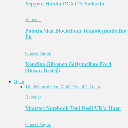
Yepyeni Honda PCX125 Yollarda
Haberler
Porsche’den Blockchain Teknolojisinde Bir
İlk
Güncel Yaşam
Kendine Güvenen Girişimcilere Ford
Otosan Desteği
Oyun
Tümü
Konsol Oyun
Mobil Oyun
PC Oyun
Haberler
Monster Notebook Yeni Nesil VR’a Hazır
Güncel Yaşam