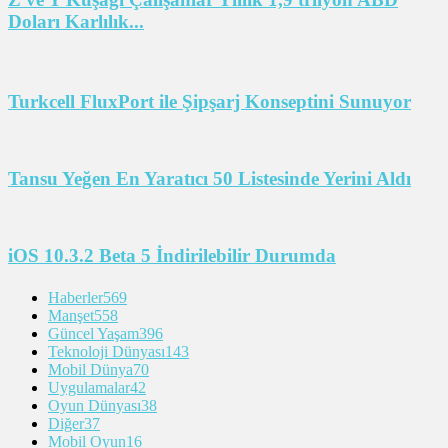
Doları Karlılık...
Turkcell FluxPort ile Şipşarj Konseptini Sunuyor
Tansu Yeğen En Yaratıcı 50 Listesinde Yerini Aldı
iOS 10.3.2 Beta 5 İndirilebilir Durumda
Haberler
569
Manşet
558
Güncel Yaşam
396
Teknoloji Dünyası
143
Mobil Dünya
70
Uygulamalar
42
Oyun Dünyası
38
Diğer
37
Mobil Oyun
16