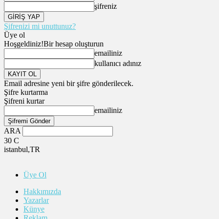
şifreniz
Şifrenizi mi unuttunuz?
Üye ol
Hoşgeldiniz!
Bir hesap oluşturun
emailiniz
kullanıcı adınız
Email adresine yeni bir şifre gönderilecek.
Şifre kurtarma
Şifreni kurtar
emailiniz
ARA
30
C
istanbul,TR
Üye Ol
Hakkımızda
Yazarlar
Künye
Reklam