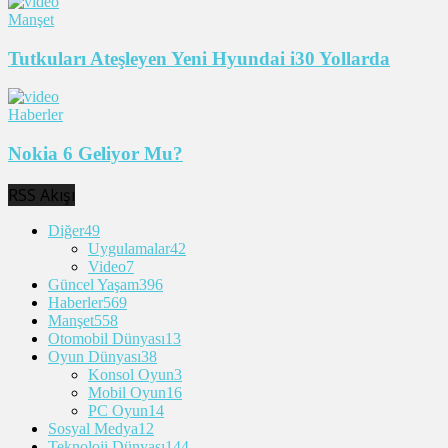
Manşet
Tutkuları Ateşleyen Yeni Hyundai i30 Yollarda
Haberler
Nokia 6 Geliyor Mu?
RSS Akışı
Diğer
49
Uygulamalar
42
Video
7
Güncel Yaşam
396
Haberler
569
Manşet
558
Otomobil Dünyası
13
Oyun Dünyası
38
Konsol Oyun
3
Mobil Oyun
16
PC Oyun
14
Sosyal Medya
12
Teknoloji Dünyası
144