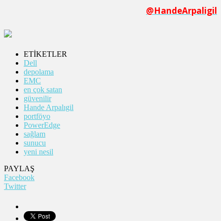
@HandeArpaligil
ETİKETLER
Dell
depolama
EMC
en çok satan
güvenilir
Hande Arpalıgil
portföyo
PowerEdge
sağlam
sunucu
yeni nesil
PAYLAŞ
Facebook
Twitter