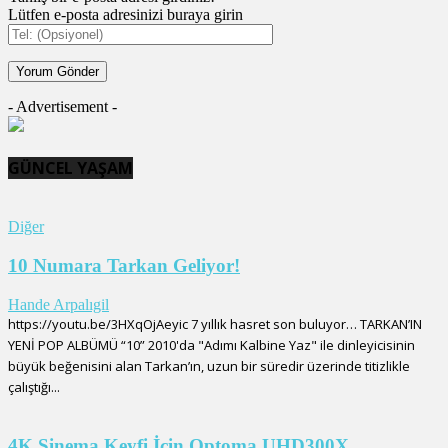
Lütfen e-posta adresinizi buraya girin
- Advertisement -
GÜNCEL YAŞAM
Diğer
10 Numara Tarkan Geliyor!
Hande Arpalıgil
https://youtu.be/3HXqOjAeyic 7 yıllık hasret son buluyor… TARKAN’IN
YENİ POP ALBÜMÜ “10” 2010'da "Adımı Kalbine Yaz" ile dinleyicisinin
büyük beğenisini alan Tarkan’ın, uzun bir süredir üzerinde titizlikle
çalıştığı...
4K Sinema Keyfi İçin Optoma UHD300X