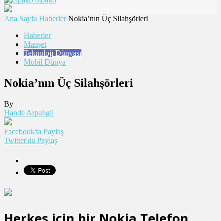
Ana Sayfa
Haberler
Nokia’nın Üç Silahşörleri
Haberler
Manşet
Teknoloji Dünyası
Mobil Dünya
Nokia’nın Üç Silahşörleri
By
Hande Arpalıgil
Facebook'ta Paylaş
Twitter'da Paylaş
Herkes için bir Nokia Telefon