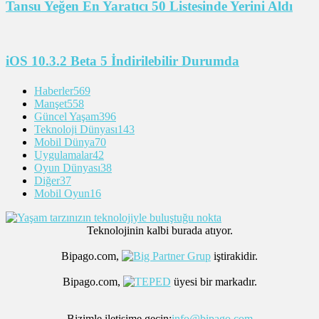
Tansu Yeğen En Yaratıcı 50 Listesinde Yerini Aldı
iOS 10.3.2 Beta 5 İndirilebilir Durumda
Haberler
569
Manşet
558
Güncel Yaşam
396
Teknoloji Dünyası
143
Mobil Dünya
70
Uygulamalar
42
Oyun Dünyası
38
Diğer
37
Mobil Oyun
16
Teknolojinin kalbi burada atıyor.
Bipago.com,
iştirakidir.
Bipago.com,
üyesi bir markadır.
Bizimle iletişime geçin:
info@bipago.com