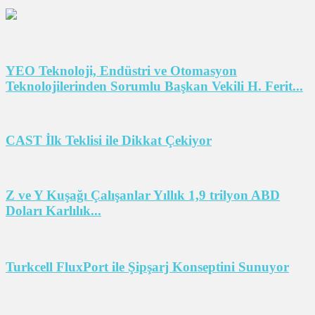
YEO Teknoloji, Endüstri ve Otomasyon
Teknolojilerinden Sorumlu Başkan Vekili H. Ferit...
CAST İlk Teklisi ile Dikkat Çekiyor
Z ve Y Kuşağı Çalışanlar Yıllık 1,9 trilyon ABD
Doları Karlılık...
Turkcell FluxPort ile Şipşarj Konseptini Sunuyor