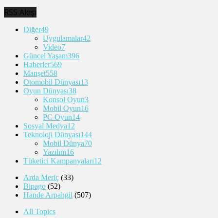
RSS Akışı
Diğer
49
Uygulamalar
42
Video
7
Güncel Yaşam
396
Haberler
569
Manşet
558
Otomobil Dünyası
13
Oyun Dünyası
38
Konsol Oyun
3
Mobil Oyun
16
PC Oyun
14
Sosyal Medya
12
Teknoloji Dünyası
144
Mobil Dünya
70
Yazılım
16
Tüketici Kampanyaları
12
Arda Meriç
(33)
Bipago
(52)
Hande Arpalıgil
(507)
All Topics