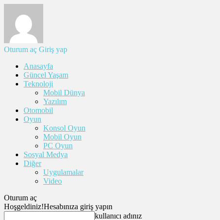
Oturum aç
Giriş yap
Anasayfa
Güncel Yaşam
Teknoloji
Mobil Dünya
Yazılım
Otomobil
Oyun
Konsol Oyun
Mobil Oyun
PC Oyun
Sosyal Medya
Diğer
Uygulamalar
Video
Oturum aç
Hoşgeldiniz!
Hesabınıza giriş yapın
kullanıcı adınız