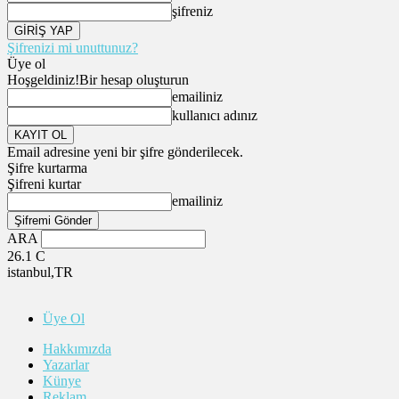
şifreniz
Şifrenizi mi unuttunuz?
Üye ol
Hoşgeldiniz!
Bir hesap oluşturun
emailiniz
kullanıcı adınız
Email adresine yeni bir şifre gönderilecek.
Şifre kurtarma
Şifreni kurtar
emailiniz
ARA
26.1
C
istanbul,TR
Üye Ol
Hakkımızda
Yazarlar
Künye
Reklam