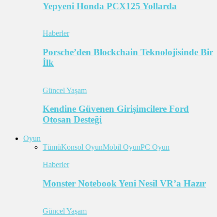
Yepyeni Honda PCX125 Yollarda
Haberler
Porsche’den Blockchain Teknolojisinde Bir
İlk
Güncel Yaşam
Kendine Güvenen Girişimcilere Ford
Otosan Desteği
Oyun
Tümü
Konsol Oyun
Mobil Oyun
PC Oyun
Haberler
Monster Notebook Yeni Nesil VR’a Hazır
Güncel Yaşam