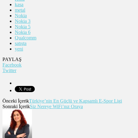
kasa
metal
Nokia
Nokia 3
Nokia 5
Nokia 6
Qualcomm
satışta
yeni
PAYLAŞ
Facebook
Twitter
Önceki İçerik
Türkiye’nin En Güçlü ve Kapsamlı E-Spor Ligi
Sonraki İçerik
Siz Nereye WiFi’nız Oraya