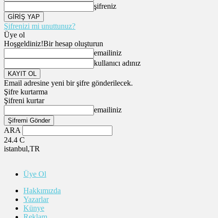
şifreniz
Şifrenizi mi unuttunuz?
Üye ol
Hoşgeldiniz!
Bir hesap oluşturun
emailiniz
kullanıcı adınız
Email adresine yeni bir şifre gönderilecek.
Şifre kurtarma
Şifreni kurtar
emailiniz
ARA
24.4
C
istanbul,TR
Üye Ol
Hakkımızda
Yazarlar
Künye
Reklam