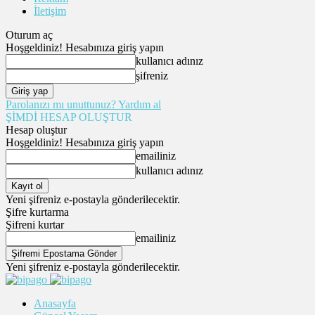
İletişim
Oturum aç
Hoşgeldiniz! Hesabınıza giriş yapın
kullanıcı adınız
şifreniz
Parolanızı mı unuttunuz? Yardım al
ŞİMDİ HESAP OLUŞTUR
Hesap oluştur
Hoşgeldiniz! Hesabınıza giriş yapın
emailiniz
kullanıcı adınız
Yeni şifreniz e-postayla gönderilecektir.
Şifre kurtarma
Şifreni kurtar
emailiniz
Yeni şifreniz e-postayla gönderilecektir.
Anasayfa