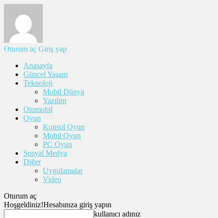
Oturum aç
Giriş yap
Anasayfa
Güncel Yaşam
Teknoloji
Mobil Dünya
Yazılım
Otomobil
Oyun
Konsol Oyun
Mobil Oyun
PC Oyun
Sosyal Medya
Diğer
Uygulamalar
Video
Oturum aç
Hoşgeldiniz!
Hesabınıza giriş yapın
kullanıcı adınız