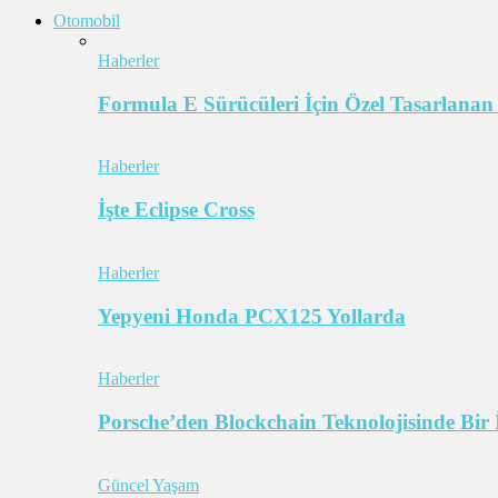
Otomobil
Haberler
Formula E Sürücüleri İçin Özel Tasarlanan
Haberler
İşte Eclipse Cross
Haberler
Yepyeni Honda PCX125 Yollarda
Haberler
Porsche’den Blockchain Teknolojisinde Bir 
Güncel Yaşam