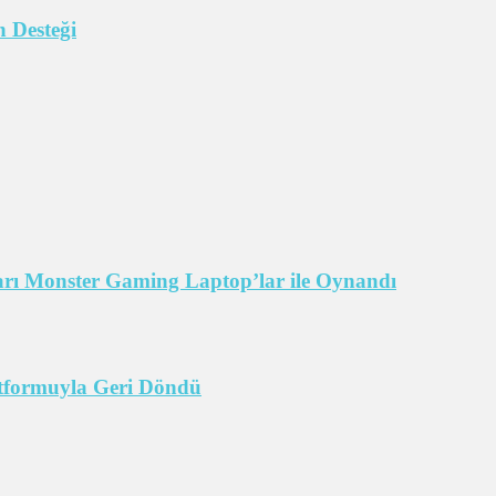
 Desteği
arı Monster Gaming Laptop’lar ile Oynandı
tformuyla Geri Döndü