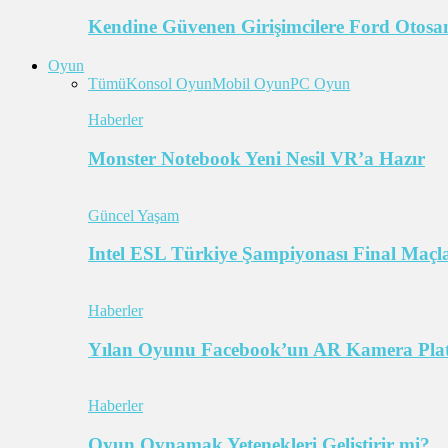
Kendine Güvenen Girişimcilere Ford Otosan
Oyun
Tümü
Konsol Oyun
Mobil Oyun
PC Oyun
Haberler
Monster Notebook Yeni Nesil VR’a Hazır
Güncel Yaşam
Intel ESL Türkiye Şampiyonası Final Maçl
Haberler
Yılan Oyunu Facebook’un AR Kamera Pla
Haberler
Oyun Oynamak Yetenekleri Geliştirir mi?