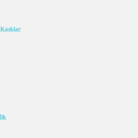
 Kasklar
İlk