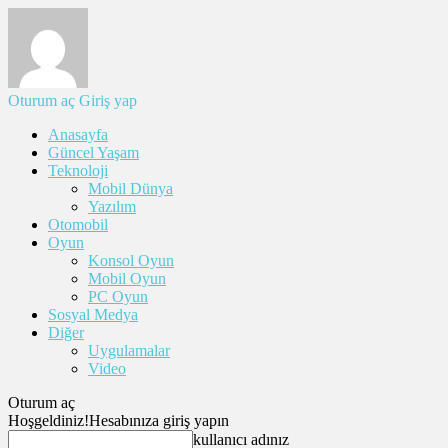
Oturum aç
Giriş yap
Anasayfa
Güncel Yaşam
Teknoloji
Mobil Dünya
Yazılım
Otomobil
Oyun
Konsol Oyun
Mobil Oyun
PC Oyun
Sosyal Medya
Diğer
Uygulamalar
Video
Oturum aç
Hoşgeldiniz!
Hesabınıza giriş yapın
kullanıcı adınız