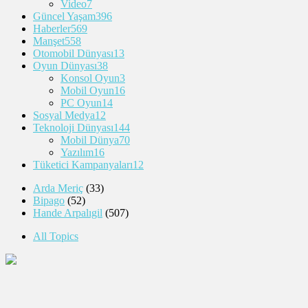
Video
7
Güncel Yaşam
396
Haberler
569
Manşet
558
Otomobil Dünyası
13
Oyun Dünyası
38
Konsol Oyun
3
Mobil Oyun
16
PC Oyun
14
Sosyal Medya
12
Teknoloji Dünyası
144
Mobil Dünya
70
Yazılım
16
Tüketici Kampanyaları
12
Arda Meriç
(33)
Bipago
(52)
Hande Arpalıgil
(507)
All Topics