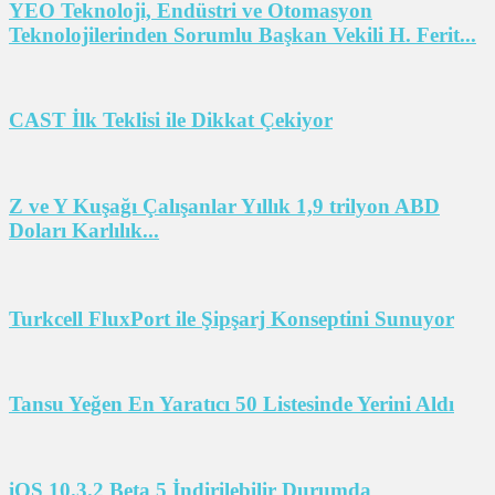
YEO Teknoloji, Endüstri ve Otomasyon
Teknolojilerinden Sorumlu Başkan Vekili H. Ferit...
CAST İlk Teklisi ile Dikkat Çekiyor
Z ve Y Kuşağı Çalışanlar Yıllık 1,9 trilyon ABD
Doları Karlılık...
Turkcell FluxPort ile Şipşarj Konseptini Sunuyor
Tansu Yeğen En Yaratıcı 50 Listesinde Yerini Aldı
iOS 10.3.2 Beta 5 İndirilebilir Durumda