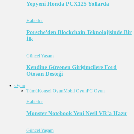
Yepyeni Honda PCX125 Yollarda
Haberler
Porsche’den Blockchain Teknolojisinde Bir
İlk
Güncel Yaşam
Kendine Güvenen Girişimcilere Ford
Otosan Desteği
Oyun
Tümü
Konsol Oyun
Mobil Oyun
PC Oyun
Haberler
Monster Notebook Yeni Nesil VR’a Hazır
Güncel Yaşam