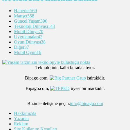
Haberler
569
Manşet
558
Güncel Yaşam
396
Teknoloji Dünyası
143
Mobil Dünya
70
Uygulamalar
42
Oyun Dünyası
38
Diğer
37
Mobil Oyun
16
Teknolojinin kalbi burada atıyor.
Bipago.com,
iştirakidir.
Bipago.com,
üyesi bir markadır.
Bizimle iletişime geçin:
info@bipago.com
Hakkımızda
Yazarlar
Reklam
Site Kullanım Koşulları