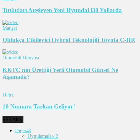
Tutkuları Ateşleyen Yeni Hyundai i30 Yollarda
Manşet
Oldukça Etkileyici Hybrid Teknolojili Toyota C-HR
Otomobil Dünyası
KKTC nin Ürettiği Yerli Otomobil Günsel Ne
Aşamada?
Diğer
10 Numara Tarkan Geliyor!
RSS Akışı
Diğer
49
Uygulamalar
42