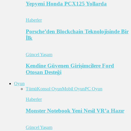
Yepyeni Honda PCX125 Yollarda
Haberler
Porsche’den Blockchain Teknolojisinde Bir
İlk
Güncel Yaşam
Kendine Güvenen Girişimcilere Ford
Otosan Desteği
Oyun
Tümü
Konsol Oyun
Mobil Oyun
PC Oyun
Haberler
Monster Notebook Yeni Nesil VR’a Hazır
Güncel Yaşam