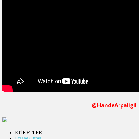
@HandeArpaligil
ETİKETLER
Efsane Cuma