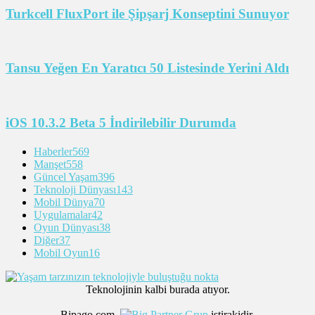
Turkcell FluxPort ile Şipşarj Konseptini Sunuyor
Tansu Yeğen En Yaratıcı 50 Listesinde Yerini Aldı
iOS 10.3.2 Beta 5 İndirilebilir Durumda
Haberler
569
Manşet
558
Güncel Yaşam
396
Teknoloji Dünyası
143
Mobil Dünya
70
Uygulamalar
42
Oyun Dünyası
38
Diğer
37
Mobil Oyun
16
Teknolojinin kalbi burada atıyor.
Bipago.com,
iştirakidir.