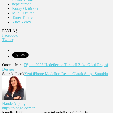
hepsiburada
Koray Öztürkler
Mutlu Erturan
Taner Timirci
Yüce Zerey
PAYLAŞ
Facebook
Twitter
Önceki İçerik
Eğitim 2023 Hedeflerine Turkcell Zeka Gücü Projesi
Desteği
Sonraki İçerik
Yeni iPhone Modelleri Resmi Olarak Satışa Sunuldu
Hande Arpalıgil
https://bipago.com.tr
Kendisi 1999 yılından itibaren teknoloji sektörünün içinde