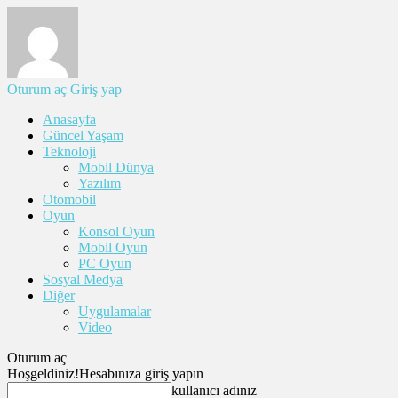
Oturum aç
Giriş yap
Anasayfa
Güncel Yaşam
Teknoloji
Mobil Dünya
Yazılım
Otomobil
Oyun
Konsol Oyun
Mobil Oyun
PC Oyun
Sosyal Medya
Diğer
Uygulamalar
Video
Oturum aç
Hoşgeldiniz!
Hesabınıza giriş yapın
kullanıcı adınız