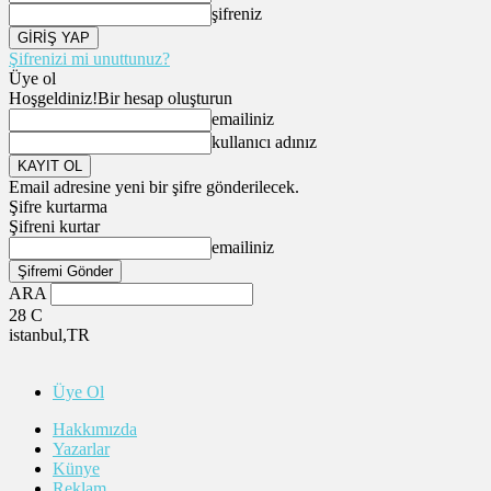
şifreniz
Şifrenizi mi unuttunuz?
Üye ol
Hoşgeldiniz!
Bir hesap oluşturun
emailiniz
kullanıcı adınız
Email adresine yeni bir şifre gönderilecek.
Şifre kurtarma
Şifreni kurtar
emailiniz
ARA
28
C
istanbul,TR
Üye Ol
Hakkımızda
Yazarlar
Künye
Reklam