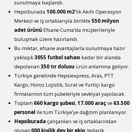
sunulmaya başlandı.
Hepsiburada
100.000 m2
’lik Akıllı Operasyon
Merkezi ve iş ortaklarıyla birlikte
550 milyon
adet ürünü
Efsane Cuma’da müşterileriyle
buluşmak üzere hazırlandı.
Bu miktar, efsane avantajlarla sunulmaya hazır
yaklaşık
3055 futbol sahası
kadar bir alanda
depolanan
350 tır dolusu
ürün anlamına geliyor.
Türkiye genelinde Hepsiexpress, Aras, PTT
Kargo, Horoz Lojistik, Sürat ve Yurtiçi kargo
firmalarının tüm şubeleriyle sevkiyat yapılacak.
Toplam
660 kargo şubesi
,
17.000
araç
ve
63.500
personel
ile tüm Türkiye’ye dağıtım planlanıyor.
Hepsiburada
çalışanları ve iş ortaklarından
oluşan
000 kişilik dev bir ekip
; tedarik