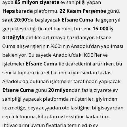
ayda
85 milyon ziyarete
ev sahipliği yapan
Hepsiburada
platformu,
22 Kasım Perşembe
günü,
saat 20:00
’da başlayacak
Efsane Cuma
ile geçen yıl
gerçekleştirdiği ticaret hacmini, bu sene
15.000 iş
ortağıyla
birlikte artırmaya hazırlanıyor. Efsane
Cuma alışverişlerinin %60’ının Anadolu’dan yapılması
bekleniyor. Bu sayede Anadolu’daki KOBİ’ler ve
işletmeler
Efsane Cuma
ile ticaretlerini artırırken, bu
seneki toplam ticaret hacminin yarısından fazlası
Anadolu’da bulunan işletmeler tarafından yapılacak.
Efsane Cuma
günü
20 milyon
dan fazla ziyarete ev
sahipliği yapacak platformda müşteriler, giyimden
kozmetiğe, beyaz eşyadan oto lastiğine, bilgisayardan
cep telefonuna, kitaptan ev tekstiline kadar tüm
ihtiyaçlarını uygun fiyatlarla temin edip ev