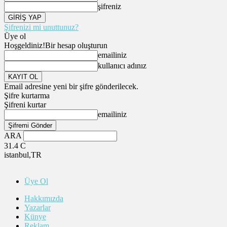
şifreniz
Şifrenizi mi unuttunuz?
Üye ol
Hoşgeldiniz!
Bir hesap oluşturun
emailiniz
kullanıcı adınız
Email adresine yeni bir şifre gönderilecek.
Şifre kurtarma
Şifreni kurtar
emailiniz
ARA
31.4
C
istanbul,TR
Üye Ol
Hakkımızda
Yazarlar
Künye
Reklam