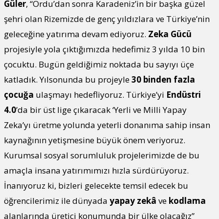
Güler
, “Ordu’dan sonra Karadeniz’in bir başka güzel
şehri olan Rizemizde de genç yıldızlara ve Türkiye’nin
geleceğine yatırıma devam ediyoruz.
Zeka Gücü
projesiyle yola çıktığımızda hedefimiz 3 yılda 10 bin
çocuktu. Bugün geldiğimiz noktada bu sayıyı üçe
katladık. Yılsonunda bu projeyle
30 binden fazla
çocuğa
ulaşmayı hedefliyoruz. Türkiye’yi
Endüstri
4.0
’da bir üst lige çıkaracak ‘Yerli ve Milli Yapay
Zeka’yı üretme yolunda yeterli donanıma sahip insan
kaynağının yetişmesine büyük önem veriyoruz.
Kurumsal sosyal sorumluluk projelerimizde de bu
amaçla insana yatırımımızı hızla sürdürüyoruz.
İnanıyoruz ki, bizleri gelecekte temsil edecek bu
öğrencilerimiz ile dünyada
yapay zekâ
ve
kodlama
alanlarında üretici konumunda bir ülke olacağız”