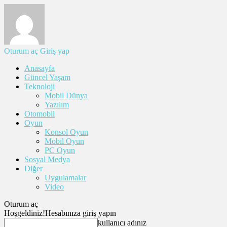
Oturum aç
Giriş yap
Anasayfa
Güncel Yaşam
Teknoloji
Mobil Dünya
Yazılım
Otomobil
Oyun
Konsol Oyun
Mobil Oyun
PC Oyun
Sosyal Medya
Diğer
Uygulamalar
Video
Oturum aç
Hoşgeldiniz!
Hesabınıza giriş yapın
kullanıcı adınız