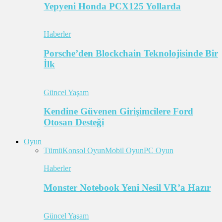
Yepyeni Honda PCX125 Yollarda
Haberler
Porsche’den Blockchain Teknolojisinde Bir
İlk
Güncel Yaşam
Kendine Güvenen Girişimcilere Ford
Otosan Desteği
Oyun
Tümü
Konsol Oyun
Mobil Oyun
PC Oyun
Haberler
Monster Notebook Yeni Nesil VR’a Hazır
Güncel Yaşam