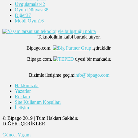
Uygulamalar
42
Oyun Dünyası
38
Diğer
37
Mobil Oyun
16
Teknolojinin kalbi burada atıyor.
Bipago.com,
iştirakidir.
Bipago.com,
üyesi bir markadır.
Bizimle iletişime geçin:
info@bipago.com
Hakkımızda
Yazarlar
Reklam
Site Kullanım Koşulları
İletişim
© Bipago 2019 | Tüm Hakları Saklıdır.
DİĞER İÇERİKLER
Güncel Yaşam