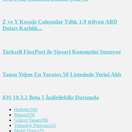
Z ve Y Kuşağı Çalışanlar Yıllık 1,9 trilyon ABD
Doları Karlılık...
Turkcell FluxPort ile Şipşarj Konseptini Sunuyor
Tansu Yeğen En Yaratıcı 50 Listesinde Yerini Aldı
iOS 10.3.2 Beta 5 İndirilebilir Durumda
Haberler
569
Manşet
558
Güncel Yaşam
396
Teknoloji Dünyası
143
Mobil Dünya
70