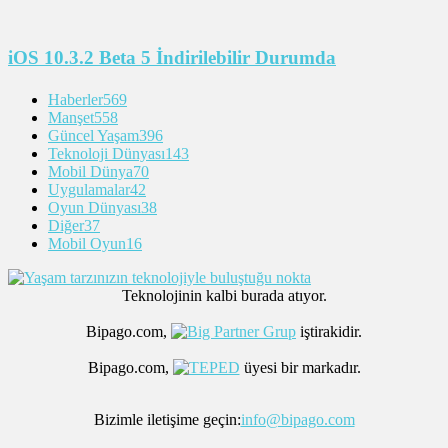
iOS 10.3.2 Beta 5 İndirilebilir Durumda
Haberler
569
Manşet
558
Güncel Yaşam
396
Teknoloji Dünyası
143
Mobil Dünya
70
Uygulamalar
42
Oyun Dünyası
38
Diğer
37
Mobil Oyun
16
Teknolojinin kalbi burada atıyor.
Bipago.com,
iştirakidir.
Bipago.com,
üyesi bir markadır.
Bizimle iletişime geçin:
info@bipago.com