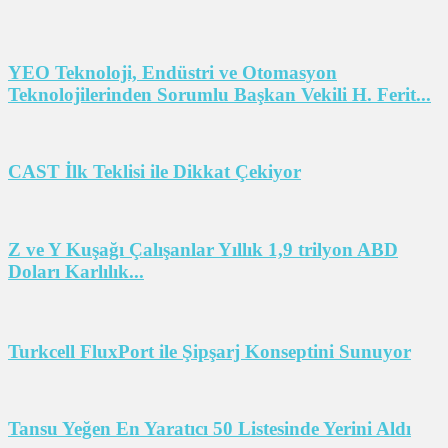
YEO Teknoloji, Endüstri ve Otomasyon
Teknolojilerinden Sorumlu Başkan Vekili H. Ferit...
CAST İlk Teklisi ile Dikkat Çekiyor
Z ve Y Kuşağı Çalışanlar Yıllık 1,9 trilyon ABD
Doları Karlılık...
Turkcell FluxPort ile Şipşarj Konseptini Sunuyor
Tansu Yeğen En Yaratıcı 50 Listesinde Yerini Aldı