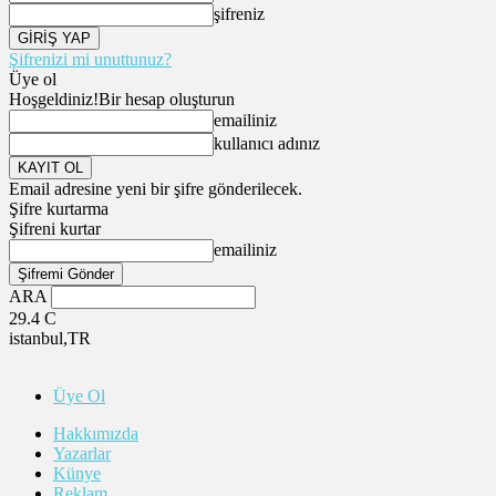
şifreniz
Şifrenizi mi unuttunuz?
Üye ol
Hoşgeldiniz!
Bir hesap oluşturun
emailiniz
kullanıcı adınız
Email adresine yeni bir şifre gönderilecek.
Şifre kurtarma
Şifreni kurtar
emailiniz
ARA
29.4
C
istanbul,TR
Üye Ol
Hakkımızda
Yazarlar
Künye
Reklam