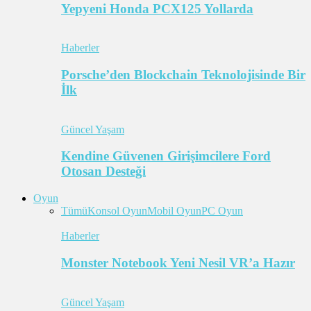
Yepyeni Honda PCX125 Yollarda
Haberler
Porsche’den Blockchain Teknolojisinde Bir
İlk
Güncel Yaşam
Kendine Güvenen Girişimcilere Ford
Otosan Desteği
Oyun
Tümü
Konsol Oyun
Mobil Oyun
PC Oyun
Haberler
Monster Notebook Yeni Nesil VR’a Hazır
Güncel Yaşam