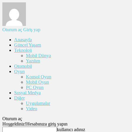
Oturum aç
Giriş yap
Anasayfa
Güncel Yaşam
Teknoloji
Mobil Dünya
Yazılım
Otomobil
Oyun
Konsol Oyun
Mobil Oyun
PC Oyun
Sosyal Medya
Diğer
Uygulamalar
Video
Oturum aç
Hoşgeldiniz!
Hesabınıza giriş yapın
kullanıcı adınız