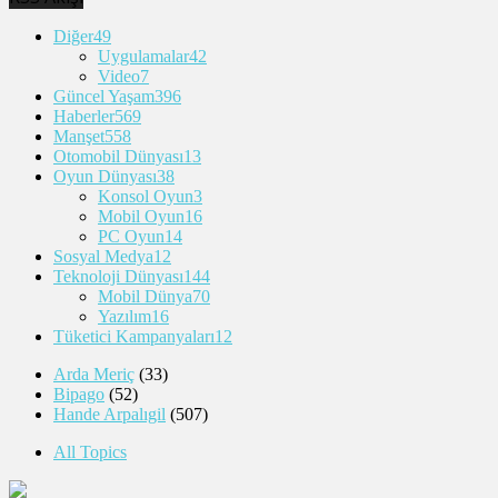
Diğer
49
Uygulamalar
42
Video
7
Güncel Yaşam
396
Haberler
569
Manşet
558
Otomobil Dünyası
13
Oyun Dünyası
38
Konsol Oyun
3
Mobil Oyun
16
PC Oyun
14
Sosyal Medya
12
Teknoloji Dünyası
144
Mobil Dünya
70
Yazılım
16
Tüketici Kampanyaları
12
Arda Meriç
(33)
Bipago
(52)
Hande Arpalıgil
(507)
All Topics