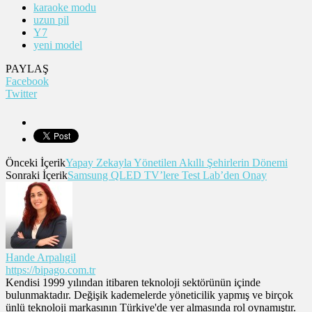
karaoke modu
uzun pil
Y7
yeni model
PAYLAŞ
Facebook
Twitter
Önceki İçerik
Yapay Zekayla Yönetilen Akıllı Şehirlerin Dönemi
Sonraki İçerik
Samsung QLED TV’lere Test Lab’den Onay
Hande Arpalıgil
https://bipago.com.tr
Kendisi 1999 yılından itibaren teknoloji sektörünün içinde
bulunmaktadır. Değişik kademelerde yöneticilik yapmış ve birçok
ünlü teknoloji markasının Türkiye'de yer almasında rol oynamıştır.