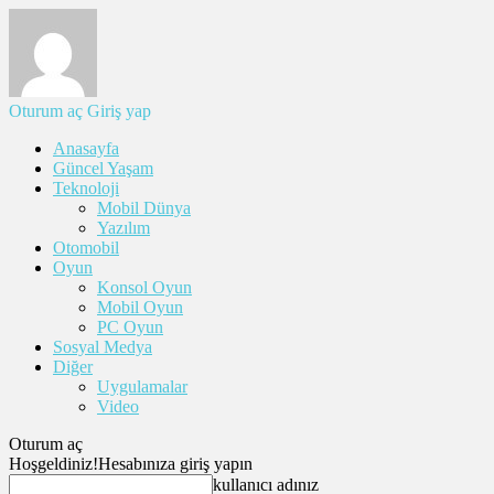
Oturum aç
Giriş yap
Anasayfa
Güncel Yaşam
Teknoloji
Mobil Dünya
Yazılım
Otomobil
Oyun
Konsol Oyun
Mobil Oyun
PC Oyun
Sosyal Medya
Diğer
Uygulamalar
Video
Oturum aç
Hoşgeldiniz!
Hesabınıza giriş yapın
kullanıcı adınız