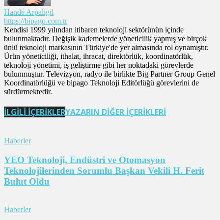
Hande Arpalıgil
https://bipago.com.tr
Kendisi 1999 yılından itibaren teknoloji sektörünün içinde
bulunmaktadır. Değişik kademelerde yöneticilik yapmış ve birçok
ünlü teknoloji markasının Türkiye'de yer almasında rol oynamıştır.
Ürün yöneticiliği, ithalat, ihracat, direktörlük, koordinatörlük,
teknoloji yönetimi, iş geliştirme gibi her noktadaki görevlerde
bulunmuştur. Televizyon, radyo ile birlikte Big Partner Group Genel
Koordinatörlüğü ve bipago Teknoloji Editörlüğü görevlerini de
sürdürmektedir.
İLGİLİ İÇERİKLER
YAZARIN DİĞER İÇERİKLERİ
Haberler
YEO Teknoloji, Endüstri ve Otomasyon
Teknolojilerinden Sorumlu Başkan Vekili H. Ferit
Bulut Oldu
Haberler