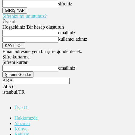
şifreniz
Şifrenizi mi unuttunuz?
Üye ol
Hoşgeldiniz!
Bir hesap oluşturun
emailiniz
kullanıcı adınız
Email adresine yeni bir şifre gönderilecek.
Şifre kurtarma
Şifreni kurtar
emailiniz
ARA
24.5
C
istanbul,TR
Üye Ol
Hakkımızda
Yazarlar
Künye
Reklam