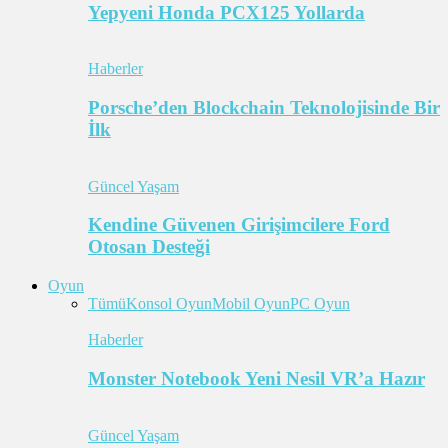
Yepyeni Honda PCX125 Yollarda
Haberler
Porsche’den Blockchain Teknolojisinde Bir
İlk
Güncel Yaşam
Kendine Güvenen Girişimcilere Ford
Otosan Desteği
Oyun
Tümü
Konsol Oyun
Mobil Oyun
PC Oyun
Haberler
Monster Notebook Yeni Nesil VR’a Hazır
Güncel Yaşam