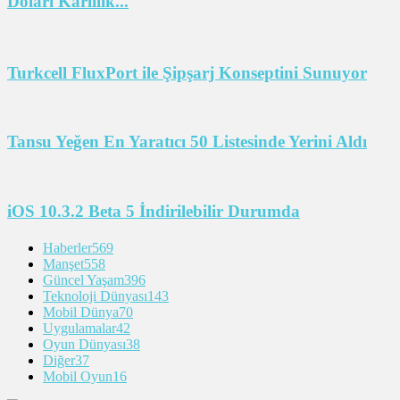
Doları Karlılık...
Turkcell FluxPort ile Şipşarj Konseptini Sunuyor
Tansu Yeğen En Yaratıcı 50 Listesinde Yerini Aldı
iOS 10.3.2 Beta 5 İndirilebilir Durumda
Haberler
569
Manşet
558
Güncel Yaşam
396
Teknoloji Dünyası
143
Mobil Dünya
70
Uygulamalar
42
Oyun Dünyası
38
Diğer
37
Mobil Oyun
16