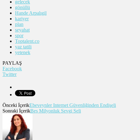
gelecek
gönüllü
Hande Arpalıgil
kariyer
plan
seyahat
spor
Toptalent.co
yaz tatili
yetenek
PAYLAŞ
Facebook
Twitter
Önceki İçerik
Ebeveynler Internet Güvenliğinden Endişeli
Sonraki İçerik
Beş Milyonluk Sevgi Seli