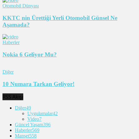
Otomobil Dünyası
KKTC nin Ürettiği Yerli Otomobil Günsel Ne
Aşamada?
Haberler
Nokia 6 Geliyor Mu?
Diğer
10 Numara Tarkan Geliyor!
RSS Akışı
Diğer
49
Uygulamalar
42
Video
7
Güncel Yaşam
396
Haberler
569
Manşet
558