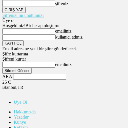
şifreniz
Şifrenizi mi unuttunuz?
Üye ol
Hoşgeldiniz!
Bir hesap oluşturun
emailiniz
kullanıcı adınız
Email adresine yeni bir şifre gönderilecek.
Şifre kurtarma
Şifreni kurtar
emailiniz
ARA
25
C
istanbul,TR
Üye Ol
Hakkımızda
Yazarlar
Künye
Reklam