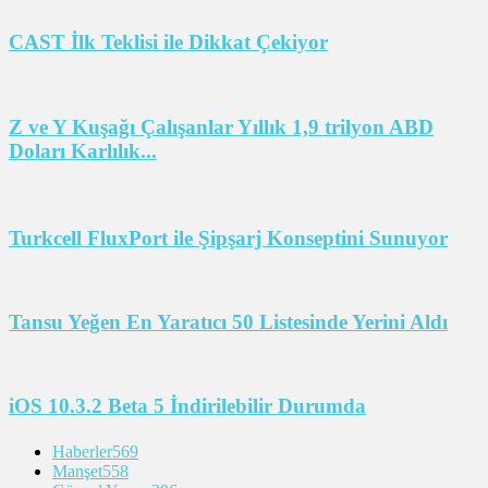
CAST İlk Teklisi ile Dikkat Çekiyor
Z ve Y Kuşağı Çalışanlar Yıllık 1,9 trilyon ABD
Doları Karlılık...
Turkcell FluxPort ile Şipşarj Konseptini Sunuyor
Tansu Yeğen En Yaratıcı 50 Listesinde Yerini Aldı
iOS 10.3.2 Beta 5 İndirilebilir Durumda
Haberler
569
Manşet
558