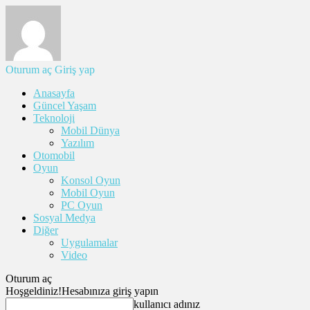
Oturum aç
Giriş yap
Anasayfa
Güncel Yaşam
Teknoloji
Mobil Dünya
Yazılım
Otomobil
Oyun
Konsol Oyun
Mobil Oyun
PC Oyun
Sosyal Medya
Diğer
Uygulamalar
Video
Oturum aç
Hoşgeldiniz!
Hesabınıza giriş yapın
kullanıcı adınız