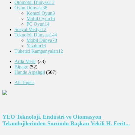
Otomobil Dünyası
13
Oyun Dünyası
38
Konsol Oyun
3
Mobil Oyun
16
PC Oyun
14
Sosyal Medya
12
Teknoloji Dünyası
144
Mobil Dünya
70
Yazılım
16
Tüketici Kampanyaları
12
Arda Meriç
(33)
Bipago
(52)
Hande Arpalıgil
(507)
All Topics
YEO Teknoloji, Endüstri ve Otomasyon
Teknolojilerinden Sorumlu Başkan Vekili H. Ferit...