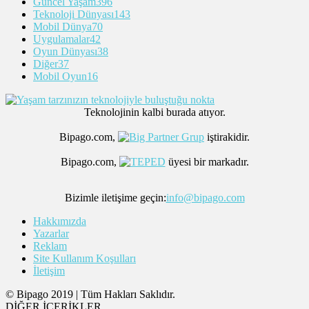
Güncel Yaşam
396
Teknoloji Dünyası
143
Mobil Dünya
70
Uygulamalar
42
Oyun Dünyası
38
Diğer
37
Mobil Oyun
16
Teknolojinin kalbi burada atıyor.
Bipago.com,
iştirakidir.
Bipago.com,
üyesi bir markadır.
Bizimle iletişime geçin:
info@bipago.com
Hakkımızda
Yazarlar
Reklam
Site Kullanım Koşulları
İletişim
© Bipago 2019 | Tüm Hakları Saklıdır.
DİĞER İÇERİKLER