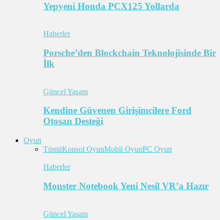
Yepyeni Honda PCX125 Yollarda
Haberler
Porsche’den Blockchain Teknolojisinde Bir
İlk
Güncel Yaşam
Kendine Güvenen Girişimcilere Ford
Otosan Desteği
Oyun
Tümü
Konsol Oyun
Mobil Oyun
PC Oyun
Haberler
Monster Notebook Yeni Nesil VR’a Hazır
Güncel Yaşam