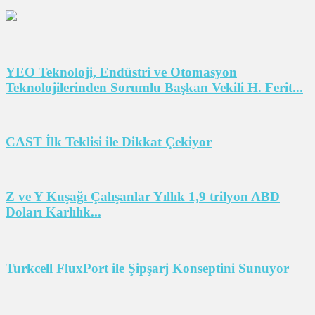
YEO Teknoloji, Endüstri ve Otomasyon
Teknolojilerinden Sorumlu Başkan Vekili H. Ferit...
CAST İlk Teklisi ile Dikkat Çekiyor
Z ve Y Kuşağı Çalışanlar Yıllık 1,9 trilyon ABD
Doları Karlılık...
Turkcell FluxPort ile Şipşarj Konseptini Sunuyor