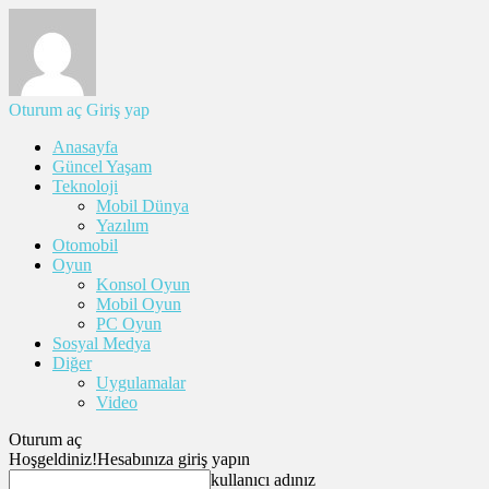
Oturum aç
Giriş yap
Anasayfa
Güncel Yaşam
Teknoloji
Mobil Dünya
Yazılım
Otomobil
Oyun
Konsol Oyun
Mobil Oyun
PC Oyun
Sosyal Medya
Diğer
Uygulamalar
Video
Oturum aç
Hoşgeldiniz!
Hesabınıza giriş yapın
kullanıcı adınız