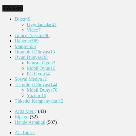
RSS Akışı
Diğer
49
Uygulamalar
42
Video
7
Güncel Yaşam
396
Haberler
569
Manşet
558
Otomobil Dünyası
13
Oyun Dünyası
38
Konsol Oyun
3
Mobil Oyun
16
PC Oyun
14
Sosyal Medya
12
Teknoloji Dünyası
144
Mobil Dünya
70
Yazılım
16
Tüketici Kampanyaları
12
Arda Meriç
(33)
Bipago
(52)
Hande Arpalıgil
(507)
All Topics