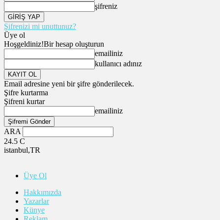
şifreniz
Şifrenizi mi unuttunuz?
Üye ol
Hoşgeldiniz!
Bir hesap oluşturun
emailiniz
kullanıcı adınız
Email adresine yeni bir şifre gönderilecek.
Şifre kurtarma
Şifreni kurtar
emailiniz
ARA
24.5
C
istanbul,TR
Üye Ol
Hakkımızda
Yazarlar
Künye
Reklam