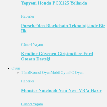
Yepyeni Honda PCX125 Yollarda
Haberler
Porsche’den Blockchain Teknolojisinde Bir
İlk
Güncel Yaşam
Kendine Güvenen Girişimcilere Ford
Otosan Desteği
Oyun
Tümü
Konsol Oyun
Mobil Oyun
PC Oyun
Haberler
Monster Notebook Yeni Nesil VR’a Hazır
Güncel Yaşam