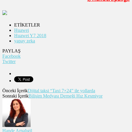
ETİKETLER
Huawei
Huawei Y7 2018
yapay zeka
PAYLAŞ
Facebook
Twitter
Önceki İçerik
Dijital taksi “Taxi 7×24” ile yollarda
Sonraki İçerik
Bilişim Medyası Derneği Hız Kesmiyor
Hande Arpalıgil