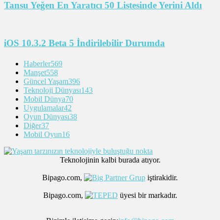
Tansu Yeğen En Yaratıcı 50 Listesinde Yerini Aldı
iOS 10.3.2 Beta 5 İndirilebilir Durumda
Haberler
569
Manşet
558
Güncel Yaşam
396
Teknoloji Dünyası
143
Mobil Dünya
70
Uygulamalar
42
Oyun Dünyası
38
Diğer
37
Mobil Oyun
16
Teknolojinin kalbi burada atıyor.
Bipago.com,
iştirakidir.
Bipago.com,
üyesi bir markadır.