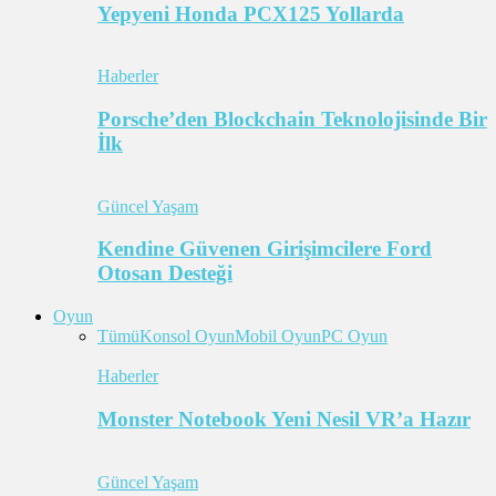
Yepyeni Honda PCX125 Yollarda
Haberler
Porsche’den Blockchain Teknolojisinde Bir
İlk
Güncel Yaşam
Kendine Güvenen Girişimcilere Ford
Otosan Desteği
Oyun
Tümü
Konsol Oyun
Mobil Oyun
PC Oyun
Haberler
Monster Notebook Yeni Nesil VR’a Hazır
Güncel Yaşam