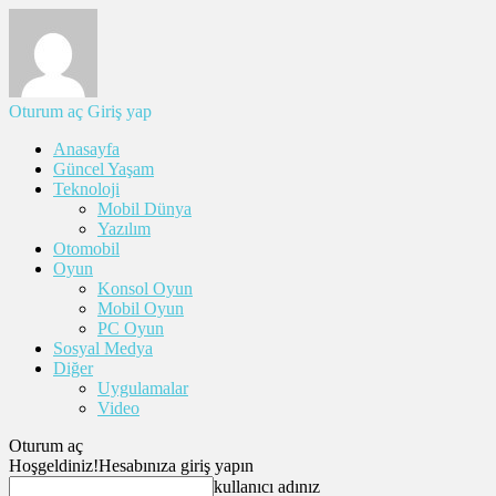
Oturum aç
Giriş yap
Anasayfa
Güncel Yaşam
Teknoloji
Mobil Dünya
Yazılım
Otomobil
Oyun
Konsol Oyun
Mobil Oyun
PC Oyun
Sosyal Medya
Diğer
Uygulamalar
Video
Oturum aç
Hoşgeldiniz!
Hesabınıza giriş yapın
kullanıcı adınız