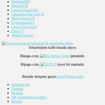
Haberler
569
Manşet
558
Güncel Yaşam
396
Teknoloji Dünyası
143
Mobil Dünya
70
Uygulamalar
42
Oyun Dünyası
38
Diğer
37
Mobil Oyun
16
Teknolojinin kalbi burada atıyor.
Bipago.com,
iştirakidir.
Bipago.com,
üyesi bir markadır.
Bizimle iletişime geçin:
info@bipago.com
Hakkımızda
Yazarlar
Reklam
Site Kullanım Koşulları
İletişim