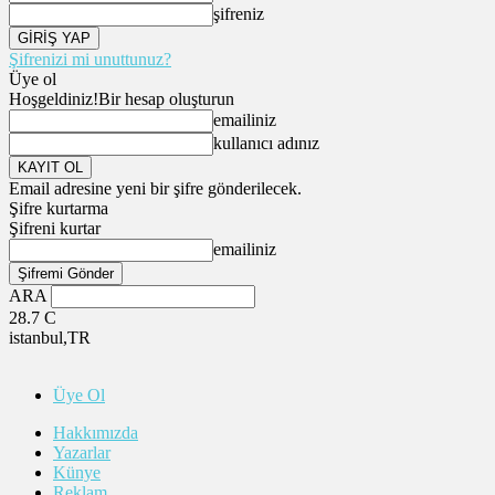
şifreniz
Şifrenizi mi unuttunuz?
Üye ol
Hoşgeldiniz!
Bir hesap oluşturun
emailiniz
kullanıcı adınız
Email adresine yeni bir şifre gönderilecek.
Şifre kurtarma
Şifreni kurtar
emailiniz
ARA
28.7
C
istanbul,TR
Üye Ol
Hakkımızda
Yazarlar
Künye
Reklam