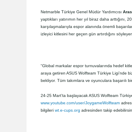
Netmarble Türkiye Genel Müdür Yardımcısı
Ara
yaptıkları yatırımın her yıl biraz daha arttığını, 
karşılaşmalarıyla espor alanında önemli başarılara
izleyici kitlesini her geçen gün artırdığını söyle
“Global markalar espor turnuvalarında hedef kitles
araya getiren ASUS Wolfteam Türkiye Ligi’nde bi
bekliyor. Tüm takımlara ve oyunculara başarılı bir 
24-25 Mart’ta başlayacak ASUS Wolfteam Türkiye 
www.youtube.com/user/JoygameWolfteam
adresi
bilgileri
wt.e-cups.org
adresinden takip edebilirsin