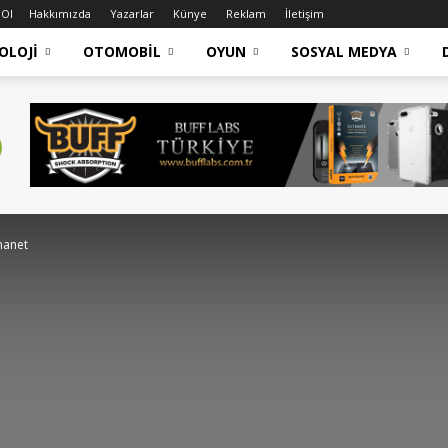
 Ol
Hakkımızda
Yazarlar
Künye
Reklam
İletişim
OLOJI
OTOMOBIL
OYUN
SOSYAL MEDYA
manet