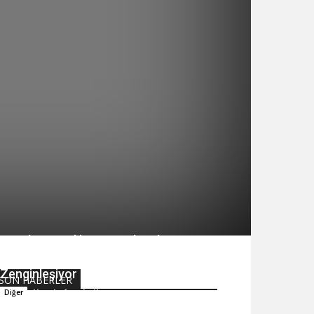
Dijital Yayıncılıkta En Çok Takip
Edilen Platform Daha da
Zenginleşiyor
SON HABERLER
Hande Arpalıgil
Diğer