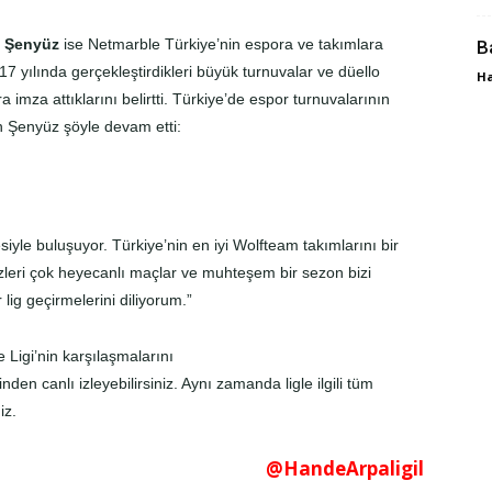
s Şenyüz
ise Netmarble Türkiye’nin espora ve takımlara
B
2017 yılında gerçekleştirdikleri büyük turnuvalar ve düello
Ha
 imza attıklarını belirtti. Türkiye’de espor turnuvalarının
yen Şenyüz şöyle devam etti:
iyle buluşuyor. Türkiye’nin en iyi Wolfteam takımlarını bir
zleri çok heyecanlı maçlar ve muhteşem bir sezon bizi
lig geçirmelerini diliyorum.”
Ligi’nin karşılaşmalarını
nden canlı izleyebilirsiniz. Aynı zamanda ligle ilgili tüm
iz.
@HandeArpaligil