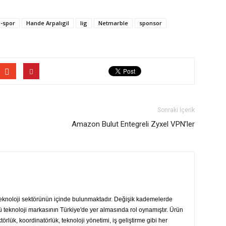
-spor
Hande Arpalıgil
lig
Netmarble
sponsor
Sonraki İçerik
Amazon Bulut Entegreli Zyxel VPN’ler
teknoloji sektörünün içinde bulunmaktadır. Değişik kademelerde
ü teknoloji markasının Türkiye'de yer almasında rol oynamıştır. Ürün
ektörlük, koordinatörlük, teknoloji yönetimi, iş geliştirme gibi her