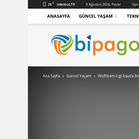
C
26
9 Ağustos 2026, Pazar
Üye
istanbul,TR
ANASAYFA
GÜNCEL YAŞAM
TEKN
bipago
Ana Sayfa
Güncel Yaşam
Wolfteam Ligi Asus’a E