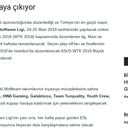
aya çıkıyor
S sponsorluğunda düzenlediği ve Türkiye’nin en güçlü espor
olfteam Ligi,
24-25 Mart 2018 tarihlerinde yapılacak online
sı 2018 (WTK 2018) kapsamında düzenlenen lig, Mavi ve
 haftada tamamlanacak. Sezon play-off’ları ve finallerinin
k 2018’de İstanbul’da düzenlenecek ASUS WTK 2018 Büyük
edecek.
B
H
G
çlü Wolfteam takımlarının kıyasıya mücadelesine sahne
, HWA Gaming, Galakticos, Team Turquality, Youth Crew,
Ha
üyük kupayı havaya kaldırmak için yeteneklerini sergileyecek.
B
Ligi’nin yanı sıra, her hafta pazar günleri ESL
Ha
ıl boyunca heyecan dolu karşılaşmalara sahne olacak.