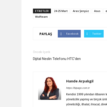
ETİKETLER
24-25 Mart
Aras Şenyüz
Asus
e
Wolfteam
PAYLAŞ
Facebook
Twitter
Önceki İçerik
Dijital Neslin Telefonu HTC’den
Hande Arpalıgil
https://bipago.com.tr
Kendisi 1999 yılından itibaren 
yöneticilik yapmış ve birçok ünl
yöneticiliği, ithalat, ihracat, dir