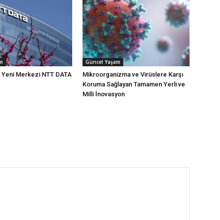
am
Güncel Yaşam
n Yeni Merkezi NTT DATA
Mikroorganizma ve Virüslere Karşı
Koruma Sağlayan Tamamen Yerli ve
Milli İnovasyon