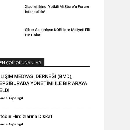
Xiaomi, ikinci Yetkili Mi Store’u Forum
İstanbul’da!
Siber Saldırıların KOBİ’lere Maliyeti Elli
Bin Dolar
EN ÇOK OKUNANLAR
İLİŞİM MEDYASI DERNEĞİ (BMD),
EPSİBURADA YÖNETİMİ İLE BİR ARAYA
ELDİ
nde Arpalıgil
itcoin Hırsızlarına Dikkat
nde Arpalıgil