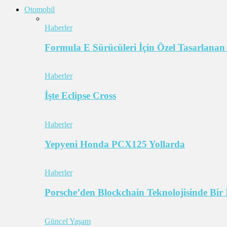
Otomobil
Haberler
Formula E Sürücüleri İçin Özel Tasarlanan
Haberler
İşte Eclipse Cross
Haberler
Yepyeni Honda PCX125 Yollarda
Haberler
Porsche’den Blockchain Teknolojisinde Bir 
Güncel Yaşam