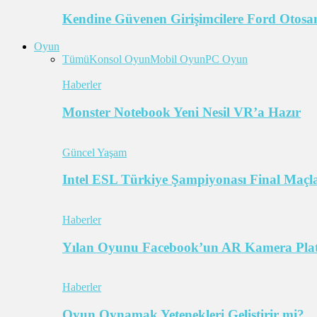
Kendine Güvenen Girişimcilere Ford Otosan
Oyun
Tümü
Konsol Oyun
Mobil Oyun
PC Oyun
Haberler
Monster Notebook Yeni Nesil VR’a Hazır
Güncel Yaşam
Intel ESL Türkiye Şampiyonası Final Maçl
Haberler
Yılan Oyunu Facebook’un AR Kamera Pla
Haberler
Oyun Oynamak Yetenekleri Geliştirir mi?