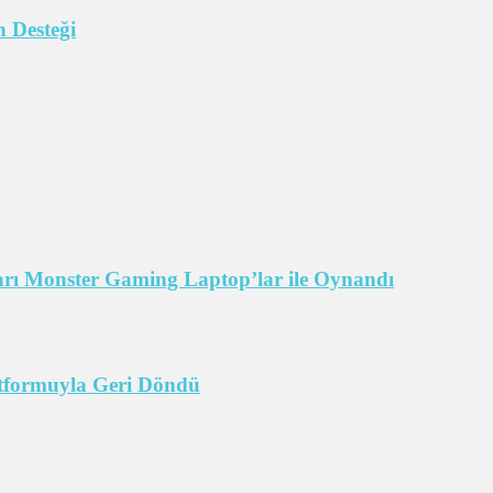
 Desteği
arı Monster Gaming Laptop’lar ile Oynandı
tformuyla Geri Döndü