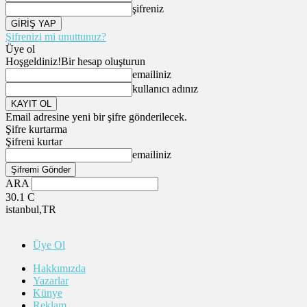
şifreniz
Şifrenizi mi unuttunuz?
Üye ol
Hoşgeldiniz!
Bir hesap oluşturun
emailiniz
kullanıcı adınız
Email adresine yeni bir şifre gönderilecek.
Şifre kurtarma
Şifreni kurtar
emailiniz
ARA
30.1
C
istanbul,TR
Üye Ol
Hakkımızda
Yazarlar
Künye
Reklam