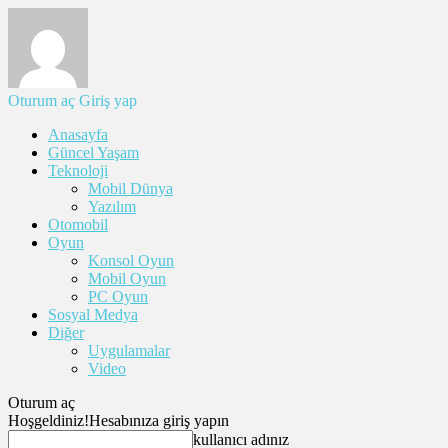
Oturum aç
Giriş yap
Anasayfa
Güncel Yaşam
Teknoloji
Mobil Dünya
Yazılım
Otomobil
Oyun
Konsol Oyun
Mobil Oyun
PC Oyun
Sosyal Medya
Diğer
Uygulamalar
Video
Oturum aç
Hoşgeldiniz!
Hesabınıza giriş yapın
kullanıcı adınız