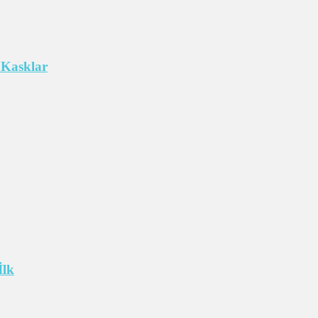
 Kasklar
İlk