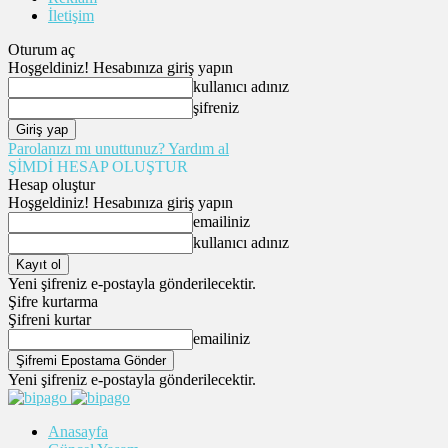
İletişim
Oturum aç
Hoşgeldiniz! Hesabınıza giriş yapın
kullanıcı adınız
şifreniz
Parolanızı mı unuttunuz? Yardım al
ŞİMDİ HESAP OLUŞTUR
Hesap oluştur
Hoşgeldiniz! Hesabınıza giriş yapın
emailiniz
kullanıcı adınız
Yeni şifreniz e-postayla gönderilecektir.
Şifre kurtarma
Şifreni kurtar
emailiniz
Yeni şifreniz e-postayla gönderilecektir.
Anasayfa