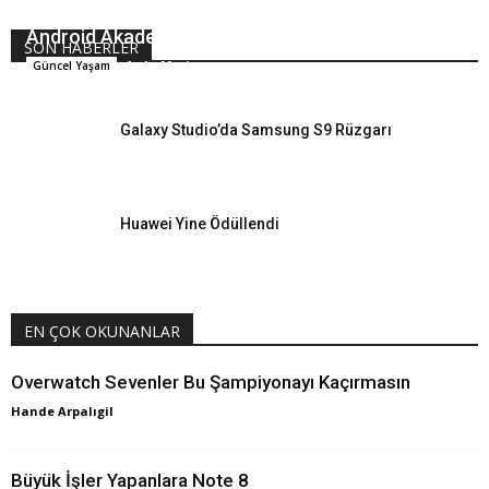
Android Akademi Demo Day Gerçekleştirildi
SON HABERLER
Arda Meriç
Güncel Yaşam
Galaxy Studio’da Samsung S9 Rüzgarı
Huawei Yine Ödüllendi
EN ÇOK OKUNANLAR
Overwatch Sevenler Bu Şampiyonayı Kaçırmasın
Hande Arpalıgil
Büyük İşler Yapanlara Note 8