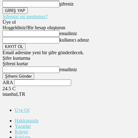
şifreniz
Şifrenizi mi unuttunuz?
Üye ol
Hoşgeldiniz!
Bir hesap oluşturun
emailiniz
kullanıcı adınız
Email adresine yeni bir şifre gönderilecek.
Şifre kurtarma
Şifreni kurtar
emailiniz
ARA
24.5
C
istanbul,TR
Üye Ol
Hakkımızda
Yazarlar
Künye
Reklam