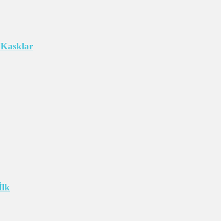
 Kasklar
İlk