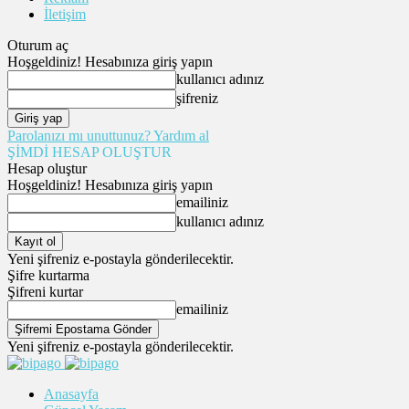
İletişim
Oturum aç
Hoşgeldiniz! Hesabınıza giriş yapın
kullanıcı adınız
şifreniz
Parolanızı mı unuttunuz? Yardım al
ŞİMDİ HESAP OLUŞTUR
Hesap oluştur
Hoşgeldiniz! Hesabınıza giriş yapın
emailiniz
kullanıcı adınız
Yeni şifreniz e-postayla gönderilecektir.
Şifre kurtarma
Şifreni kurtar
emailiniz
Yeni şifreniz e-postayla gönderilecektir.
Anasayfa