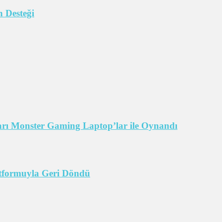
 Desteği
arı Monster Gaming Laptop’lar ile Oynandı
tformuyla Geri Döndü