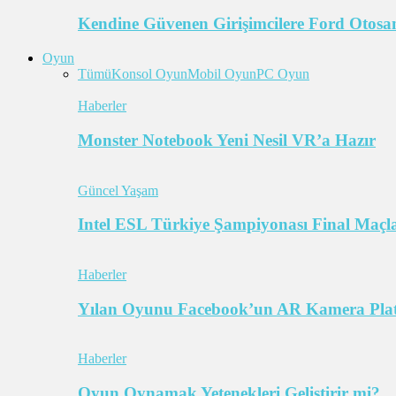
Kendine Güvenen Girişimcilere Ford Otosan
Oyun
Tümü
Konsol Oyun
Mobil Oyun
PC Oyun
Haberler
Monster Notebook Yeni Nesil VR’a Hazır
Güncel Yaşam
Intel ESL Türkiye Şampiyonası Final Maçl
Haberler
Yılan Oyunu Facebook’un AR Kamera Pla
Haberler
Oyun Oynamak Yetenekleri Geliştirir mi?