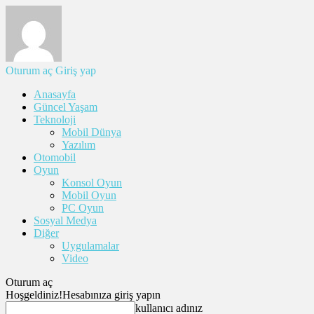
Oturum aç
Giriş yap
Anasayfa
Güncel Yaşam
Teknoloji
Mobil Dünya
Yazılım
Otomobil
Oyun
Konsol Oyun
Mobil Oyun
PC Oyun
Sosyal Medya
Diğer
Uygulamalar
Video
Oturum aç
Hoşgeldiniz!
Hesabınıza giriş yapın
kullanıcı adınız