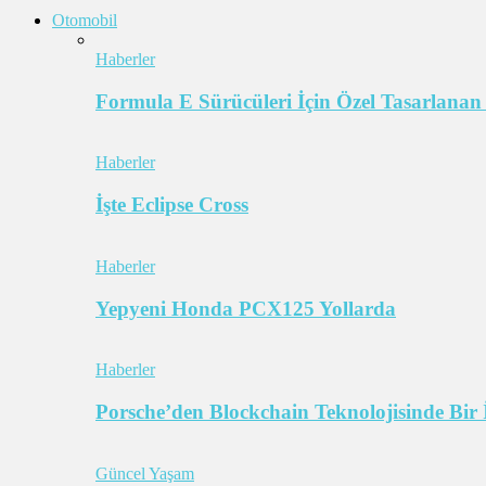
Otomobil
Haberler
Formula E Sürücüleri İçin Özel Tasarlanan
Haberler
İşte Eclipse Cross
Haberler
Yepyeni Honda PCX125 Yollarda
Haberler
Porsche’den Blockchain Teknolojisinde Bir 
Güncel Yaşam