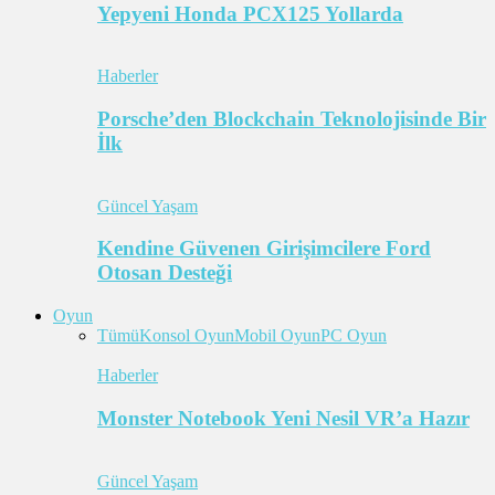
Yepyeni Honda PCX125 Yollarda
Haberler
Porsche’den Blockchain Teknolojisinde Bir
İlk
Güncel Yaşam
Kendine Güvenen Girişimcilere Ford
Otosan Desteği
Oyun
Tümü
Konsol Oyun
Mobil Oyun
PC Oyun
Haberler
Monster Notebook Yeni Nesil VR’a Hazır
Güncel Yaşam