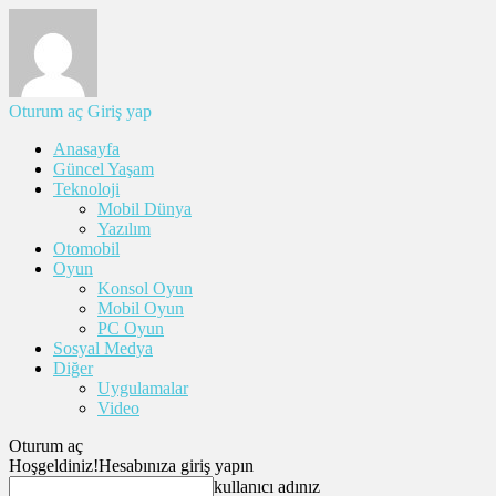
Oturum aç
Giriş yap
Anasayfa
Güncel Yaşam
Teknoloji
Mobil Dünya
Yazılım
Otomobil
Oyun
Konsol Oyun
Mobil Oyun
PC Oyun
Sosyal Medya
Diğer
Uygulamalar
Video
Oturum aç
Hoşgeldiniz!
Hesabınıza giriş yapın
kullanıcı adınız