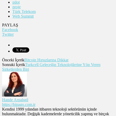
pilot
proje
Türk Telekom
Web Summit
PAYLAŞ
Facebook
Twitter
Önceki İçerik
Bitcoin Hırsızlarına Dikkat
Sonraki İçerik
Turkcell Geleceğin Teknolojilerine Yön Veren
Şirketlerden Biri
Hande Arpalıgil
https://bipago.com.tr
Kendisi 1999 yılından itibaren teknoloji sektörünün içinde
bulunmaktadır. Değişik kademelerde yöneticilik yapmış ve birçok