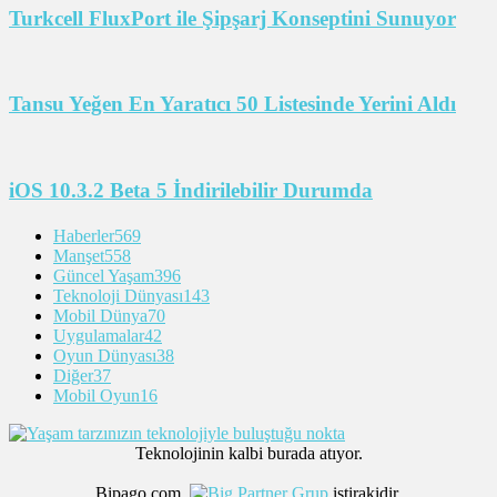
Turkcell FluxPort ile Şipşarj Konseptini Sunuyor
Tansu Yeğen En Yaratıcı 50 Listesinde Yerini Aldı
iOS 10.3.2 Beta 5 İndirilebilir Durumda
Haberler
569
Manşet
558
Güncel Yaşam
396
Teknoloji Dünyası
143
Mobil Dünya
70
Uygulamalar
42
Oyun Dünyası
38
Diğer
37
Mobil Oyun
16
Teknolojinin kalbi burada atıyor.
Bipago.com,
iştirakidir.