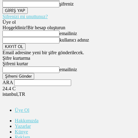
şifreniz
Şifrenizi mi unuttunuz?
Üye ol
Hoşgeldiniz!
Bir hesap oluşturun
emailiniz
kullanıcı adınız
Email adresine yeni bir şifre gönderilecek.
Şifre kurtarma
Şifreni kurtar
emailiniz
ARA
24.4
C
istanbul,TR
Üye Ol
Hakkımızda
Yazarlar
Künye
Reklam