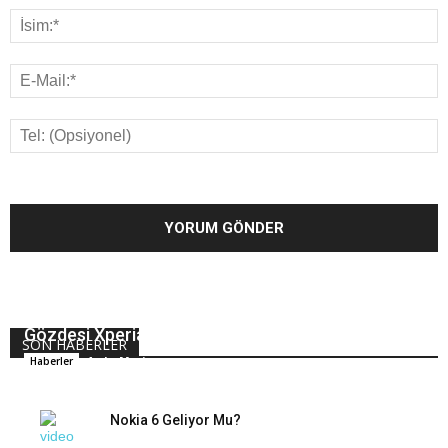
IFA Fuarında Tanıtılan Sony Markasının Son
Gözdesi Xperia XZ1 Türkiye’de Satışa Sunuldu
SON HABERLER
Arda Meriç
Haberler
Nokia 6 Geliyor Mu?