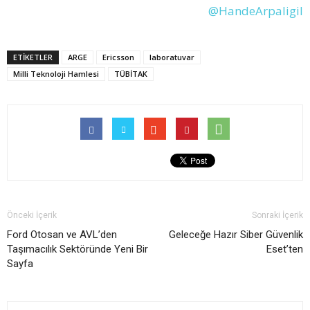
@HandeArpaligil
ETİKETLER
ARGE
Ericsson
laboratuvar
Milli Teknoloji Hamlesi
TÜBİTAK
Önceki İçerik
Sonraki İçerik
Ford Otosan ve AVL’den
Geleceğe Hazır Siber Güvenlik
Taşımacılık Sektöründe Yeni Bir
Eset’ten
Sayfa