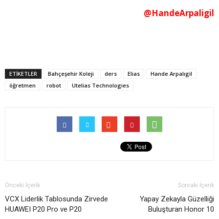
@HandeArpaligil
ETİKETLER
Bahçeşehir Koleji
ders
Elias
Hande Arpalıgil
öğretmen
robot
Utelias Technologies
Önceki İçerik
Sonraki İçerik
VCX Liderlik Tablosunda Zirvede
Yapay Zekayla Güzelliği
HUAWEI P20 Pro ve P20
Buluşturan Honor 10