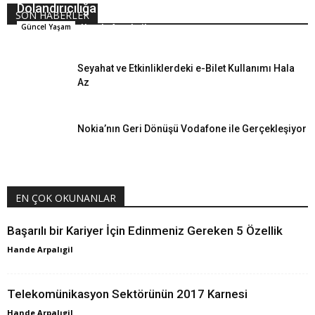
Dolandırıcılığa Karşı Blockchain
SON HABERLER
Hande Arpalıgil
Güncel Yaşam
Seyahat ve Etkinliklerdeki e-Bilet Kullanımı Hala
Az
Nokia’nın Geri Dönüşü Vodafone ile Gerçekleşiyor
EN ÇOK OKUNANLAR
Başarılı bir Kariyer İçin Edinmeniz Gereken 5 Özellik
Hande Arpalıgil
Telekomünikasyon Sektörünün 2017 Karnesi
Hande Arpalıgil