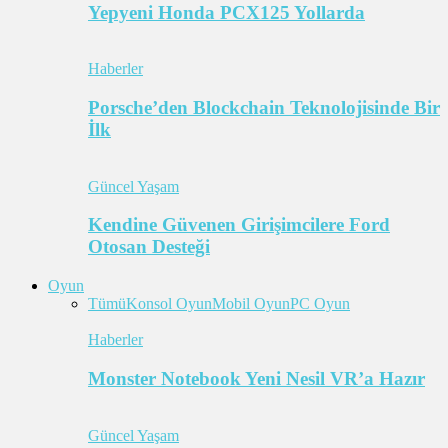
Yepyeni Honda PCX125 Yollarda
Haberler
Porsche’den Blockchain Teknolojisinde Bir
İlk
Güncel Yaşam
Kendine Güvenen Girişimcilere Ford
Otosan Desteği
Oyun
Tümü
Konsol Oyun
Mobil Oyun
PC Oyun
Haberler
Monster Notebook Yeni Nesil VR’a Hazır
Güncel Yaşam