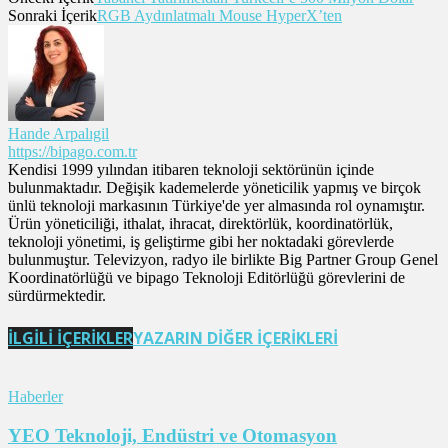
Sonraki İçerik
RGB Aydınlatmalı Mouse HyperX’ten
Hande Arpalıgil
https://bipago.com.tr
Kendisi 1999 yılından itibaren teknoloji sektörünün içinde
bulunmaktadır. Değişik kademelerde yöneticilik yapmış ve birçok
ünlü teknoloji markasının Türkiye'de yer almasında rol oynamıştır.
Ürün yöneticiliği, ithalat, ihracat, direktörlük, koordinatörlük,
teknoloji yönetimi, iş geliştirme gibi her noktadaki görevlerde
bulunmuştur. Televizyon, radyo ile birlikte Big Partner Group Genel
Koordinatörlüğü ve bipago Teknoloji Editörlüğü görevlerini de
sürdürmektedir.
İLGİLİ İÇERİKLER
YAZARIN DİĞER İÇERİKLERİ
Haberler
YEO Teknoloji, Endüstri ve Otomasyon