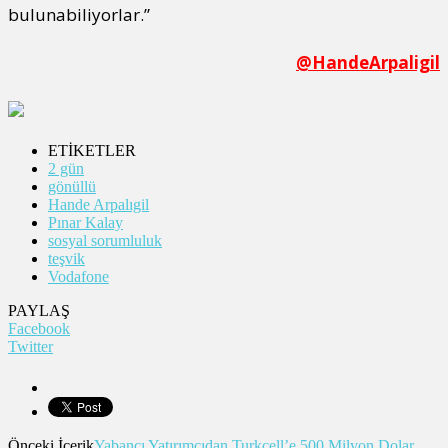
bulunabiliyorlar.”
@HandeArpaligil
ETİKETLER
2 gün
gönüllü
Hande Arpalıgil
Pınar Kalay
sosyal sorumluluk
teşvik
Vodafone
PAYLAŞ
Facebook
Twitter
Önceki İçerik
Yabancı Yatırımcıdan Turkcell’e 500 Milyon Dolar