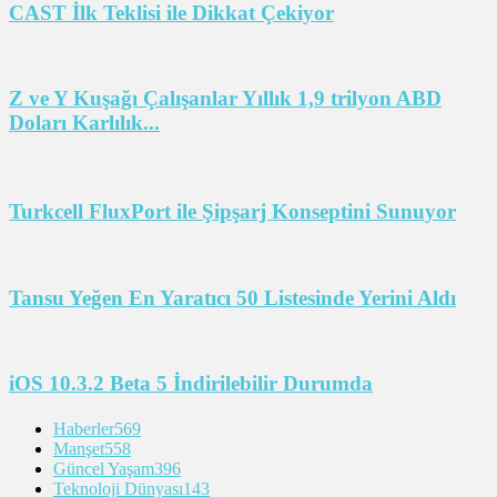
CAST İlk Teklisi ile Dikkat Çekiyor
Z ve Y Kuşağı Çalışanlar Yıllık 1,9 trilyon ABD
Doları Karlılık...
Turkcell FluxPort ile Şipşarj Konseptini Sunuyor
Tansu Yeğen En Yaratıcı 50 Listesinde Yerini Aldı
iOS 10.3.2 Beta 5 İndirilebilir Durumda
Haberler
569
Manşet
558
Güncel Yaşam
396
Teknoloji Dünyası
143