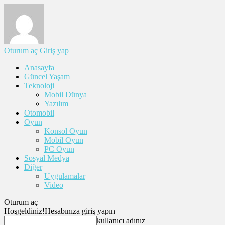
Oturum aç
Giriş yap
Anasayfa
Güncel Yaşam
Teknoloji
Mobil Dünya
Yazılım
Otomobil
Oyun
Konsol Oyun
Mobil Oyun
PC Oyun
Sosyal Medya
Diğer
Uygulamalar
Video
Oturum aç
Hoşgeldiniz!
Hesabınıza giriş yapın
kullanıcı adınız