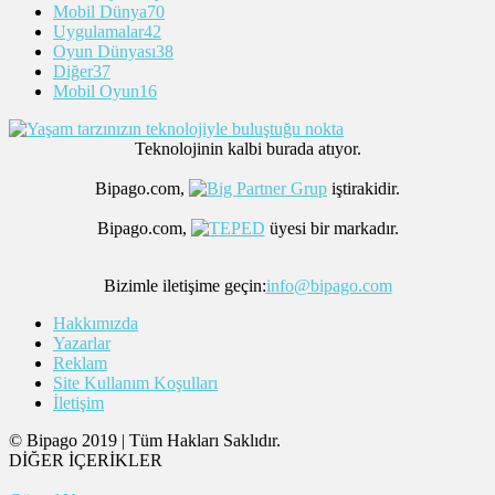
Mobil Dünya
70
Uygulamalar
42
Oyun Dünyası
38
Diğer
37
Mobil Oyun
16
Teknolojinin kalbi burada atıyor.
Bipago.com,
iştirakidir.
Bipago.com,
üyesi bir markadır.
Bizimle iletişime geçin:
info@bipago.com
Hakkımızda
Yazarlar
Reklam
Site Kullanım Koşulları
İletişim
© Bipago 2019 | Tüm Hakları Saklıdır.
DİĞER İÇERİKLER