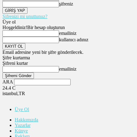
şifreniz
Şifrenizi mi unuttunuz?
Üye ol
Hoşgeldiniz!
Bir hesap oluşturun
emailiniz
kullanıcı adınız
Email adresine yeni bir şifre gönderilecek.
Şifre kurtarma
Şifreni kurtar
emailiniz
ARA
24.4
C
istanbul,TR
Üye Ol
Hakkımızda
Yazarlar
Künye
Reklam