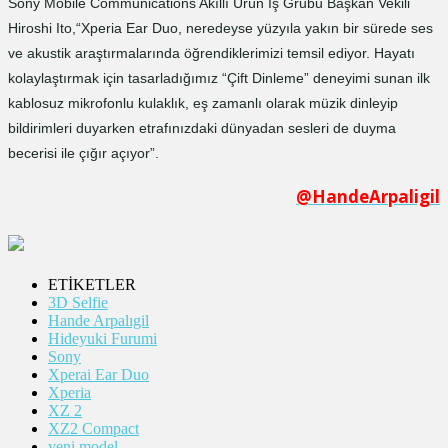
Sony Mobile Communications Akıllı Ürün İş Grubu Başkan Vekili
Hiroshi Ito,“Xperia Ear Duo, neredeyse yüzyıla yakın bir sürede ses
ve akustik araştırmalarında öğrendiklerimizi temsil ediyor. Hayatı
kolaylaştırmak için tasarladığımız “Çift Dinleme” deneyimi sunan ilk
kablosuz mikrofonlu kulaklık, eş zamanlı olarak müzik dinleyip
bildirimleri duyarken etrafınızdaki dünyadan sesleri de duyma
becerisi ile çığır açıyor”.
@HandeArpaligil
ETİKETLER
3D Selfie
Hande Arpalıgil
Hideyuki Furumi
Sony
Xperai Ear Duo
Xperia
XZ 2
XZ2 Compact
yeni model