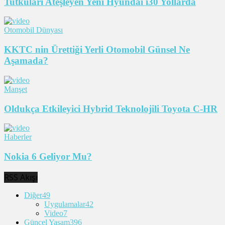
Tutkuları Ateşleyen Yeni Hyundai i30 Yollarda
Otomobil Dünyası
KKTC nin Ürettiği Yerli Otomobil Günsel Ne
Aşamada?
Manşet
Oldukça Etkileyici Hybrid Teknolojili Toyota C-HR
Haberler
Nokia 6 Geliyor Mu?
RSS Akışı
Diğer
49
Uygulamalar
42
Video
7
Güncel Yaşam
396