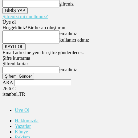
şifreniz
Şifrenizi mi unuttunuz?
Üye ol
Hoşgeldiniz!
Bir hesap oluşturun
emailiniz
kullanıcı adınız
Email adresine yeni bir şifre gönderilecek.
Şifre kurtarma
Şifreni kurtar
emailiniz
ARA
26.6
C
istanbul,TR
Üye Ol
Hakkımızda
Yazarlar
Künye
Reklam