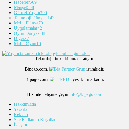
Haberler
569
Manşet
558
Güncel Yaşam
396
Teknoloji Dünyası
143
Mobil Dünya
70
Uygulamalar
42
Oyun Dünyası
38
Diğer
37
Mobil Oyun
16
Teknolojinin kalbi burada atıyor.
Bipago.com,
iştirakidir.
Bipago.com,
üyesi bir markadır.
Bizimle iletişime geçin:
info@bipago.com
Hakkımızda
Yazarlar
Reklam
Site Kullanım Koşulları
İletişim