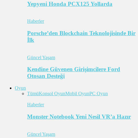
Yepyeni Honda PCX125 Yollarda
Haberler
Porsche’den Blockchain Teknolojisinde Bir
İlk
Güncel Yaşam
Kendine Güvenen Girişimcilere Ford
Otosan Desteği
Oyun
Tümü
Konsol Oyun
Mobil Oyun
PC Oyun
Haberler
Monster Notebook Yeni Nesil VR’a Hazır
Güncel Yaşam