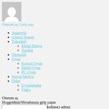
Oturum aç
Giriş yap
Anasayfa
Güncel Yaşam
Teknoloji
Mobil Dünya
Yazılım
Otomobil
Oyun
Konsol Oyun
Mobil Oyun
PC Oyun
Sosyal Medya
Diğer
Uygulamalar
Video
Oturum aç
Hoşgeldiniz!
Hesabınıza giriş yapın
kullanıcı adınız