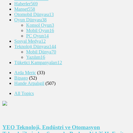
Haberler
569
Manşet
558
Otomobil Dünyası
13
Oyun Dünyası
38
Konsol Oyun
3
Mobil Oyun
16
PC Oyun
14
Sosyal Medya
12
Teknoloji Dünyası
144
Mobil Dünya
70
Yazılım
16
Tüketici Kampanyaları
12
Arda Meriç
(33)
Bipago
(52)
Hande Arpalıgil
(507)
All Topics
YEO Teknoloji, Endüstri ve Otomasyon