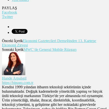
PAYLAŞ
Facebook
Twitter
Önceki İçerik
Ekonomi Gazetecileri Derneğinden 13. Kartepe
Ekonomi Zirvesi
Sonraki İçerik
MWC’de General Mobile Rüzgarı
Hande Arpalıgil
https://bipago.com.tr
Kendisi 1999 yılından itibaren teknoloji sektörünün içinde
bulunmaktadır. Değişik kademelerde yöneticilik yapmış ve birçok
ünlü teknoloji markasının Türkiye'de yer almasında rol oynamıştır.
Ürün yöneticiliği, ithalat, ihracat, direktörlük, koordinatörlük,
teknoloji yönetimi, iş geliştirme gibi her noktadaki görevlerde
bulunmuştur. Televizyon, radyo ile birlikte Big Partner Group Genel