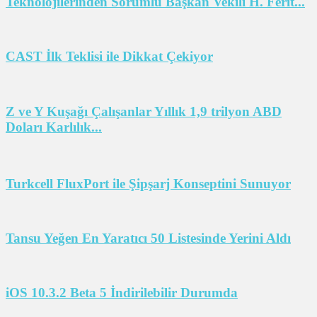
Teknolojilerinden Sorumlu Başkan Vekili H. Ferit...
CAST İlk Teklisi ile Dikkat Çekiyor
Z ve Y Kuşağı Çalışanlar Yıllık 1,9 trilyon ABD
Doları Karlılık...
Turkcell FluxPort ile Şipşarj Konseptini Sunuyor
Tansu Yeğen En Yaratıcı 50 Listesinde Yerini Aldı
iOS 10.3.2 Beta 5 İndirilebilir Durumda