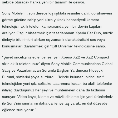
şekilde oturacak harika yeni bir tasarım ile geliyor.
Sony Mobile’ın, son derece loş ışıktaki resimler dahil, görülmeyeni
görme gücüne sahip yeni ultra yüksek hassasiyetli kamera
teknolojisi, akıllı telefon kamerasında yeni bir devrin kapılarını
aralıyor. Özgür hissetmek için tasarlananan Xperia Ear Duo, müzik
dinleyip bildirimleri alırken eş zamanlı olaraketraftaki ses veya
konuşmaları duyabilmek için “Çift Dinleme” teknolojisine sahip.
“Şayet önceliğiniz eğlence ise, yeni Xperia XZ2 ve XZ2 Compact
sizin akıllı telefonunuz” diyen Sony Mobile Communications Global
Satış ve Pazarlamadan Sorumlu Başkan Yardımcısı Hideyuki
Furumi, sözlerini şöyle sürdürdü: “İçinde bulunan, birinci sınıf
teknolojiden yeni şık, sofistike tasarımına kadar, bu akıllı telefonlar
ihtiyaç duyduğunuz her şeyi ve muhtemelen daha da fazlasını
sunuyor. Video kayıt, izleme ve müzik dinleme için yeni ürünlerimiz
ile Sony’nin sınırlarını daha da ileriye taşıyarak, en üst düzeyde
eğlence sunuyoruz.”