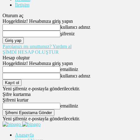
İletişim
Oturum aç
Hoşgeldiniz! Hesabınıza giriş yapın
kullanıcı adınız
şifreniz
Parolanızı mı unuttunuz? Yardım al
ŞİMDİ HESAP OLUŞTUR
Hesap oluştur
Hoşgeldiniz! Hesabınıza giriş yapın
emailiniz
kullanıcı adınız
Yeni şifreniz e-postayla gönderilecektir.
Şifre kurtarma
Şifreni kurtar
emailiniz
Yeni şifreniz e-postayla gönderilecektir.
Anasayfa