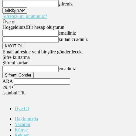
şifreniz
Şifrenizi mi unuttunuz?
Üye ol
Hoşgeldiniz!
Bir hesap oluşturun
emailiniz
kullanıcı adınız
Email adresine yeni bir şifre gönderilecek.
Şifre kurtarma
Şifreni kurtar
emailiniz
ARA
29.4
C
istanbul,TR
Üye Ol
Hakkımızda
Yazarlar
Künye
Reklam