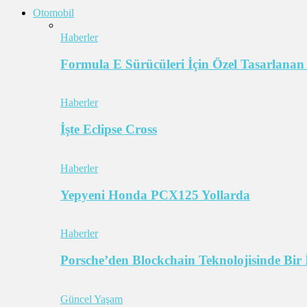
Otomobil
Haberler
Formula E Sürücüleri İçin Özel Tasarlanan
Haberler
İşte Eclipse Cross
Haberler
Yepyeni Honda PCX125 Yollarda
Haberler
Porsche’den Blockchain Teknolojisinde Bir 
Güncel Yaşam