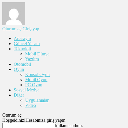
Oturum aç
Giriş yap
Anasayfa
Güncel Yaşam
Teknoloji
Mobil Dünya
Yazılım
Otomobil
Oyun
Konsol Oyun
Mobil Oyun
PC Oyun
Sosyal Medya
Diğer
Uygulamalar
Video
Oturum aç
Hoşgeldiniz!
Hesabınıza giriş yapın
kullanıcı adınız