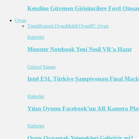
Kendine Güvenen Girişimcilere Ford Otosan
Oyun
Tümü
Konsol Oyun
Mobil Oyun
PC Oyun
Haberler
Monster Notebook Yeni Nesil VR’a Hazır
Güncel Yaşam
Intel ESL Türkiye Şampiyonası Final Maçl
Haberler
Yılan Oyunu Facebook’un AR Kamera Pla
Haberler
Oyun Oynamak Yetenekleri Geliştirir mi?