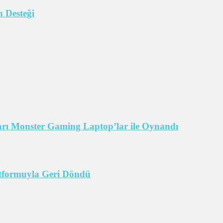
 Desteği
arı Monster Gaming Laptop’lar ile Oynandı
tformuyla Geri Döndü