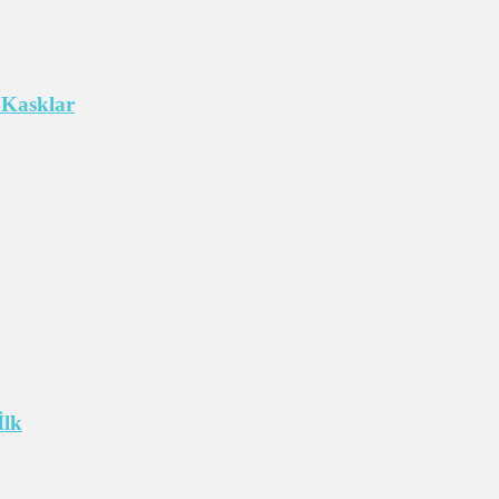
 Kasklar
İlk