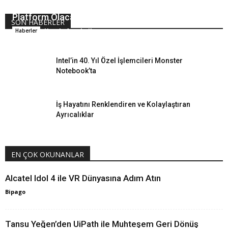
Hangi Windows 10 PC’lerde Qualcomm 835
Platform Olacak?
SON HABERLER
Hande Arpalıgil
Haberler
Intel’in 40. Yıl Özel İşlemcileri Monster
Notebook’ta
İş Hayatını Renklendiren ve Kolaylaştıran
Ayrıcalıklar
EN ÇOK OKUNANLAR
Alcatel Idol 4 ile VR Dünyasına Adım Atın
Bipago
Tansu Yeğen’den UiPath ile Muhteşem Geri Dönüş