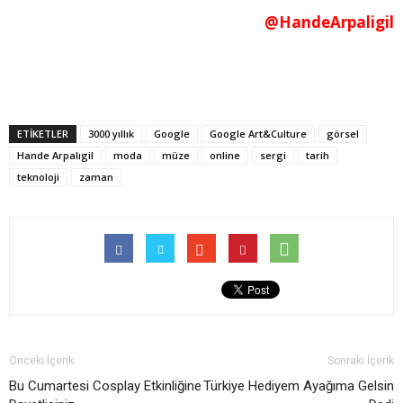
@HandeArpaligil
ETİKETLER
3000 yıllık
Google
Google Art&Culture
görsel
Hande Arpalıgil
moda
müze
online
sergi
tarih
teknoloji
zaman
Önceki İçerik
Sonraki İçerik
Bu Cumartesi Cosplay Etkinliğine
Türkiye Hediyem Ayağıma Gelsin