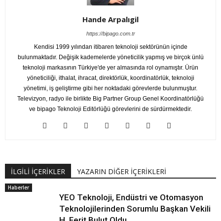
Hande Arpalıgil
https://bipago.com.tr
Kendisi 1999 yılından itibaren teknoloji sektörünün içinde
bulunmaktadır. Değişik kademelerde yöneticilik yapmış ve birçok ünlü
teknoloji markasının Türkiye'de yer almasında rol oynamıştır. Ürün
yöneticiliği, ithalat, ihracat, direktörlük, koordinatörlük, teknoloji
yönetimi, iş geliştirme gibi her noktadaki görevlerde bulunmuştur.
Televizyon, radyo ile birlikte Big Partner Group Genel Koordinatörlüğü
ve bipago Teknoloji Editörlüğü görevlerini de sürdürmektedir.
İLGİLİ İÇERİKLER
YAZARIN DİĞER İÇERİKLERİ
Haberler
YEO Teknoloji, Endüstri ve Otomasyon
Teknolojilerinden Sorumlu Başkan Vekili
H. Ferit Bulut Oldu