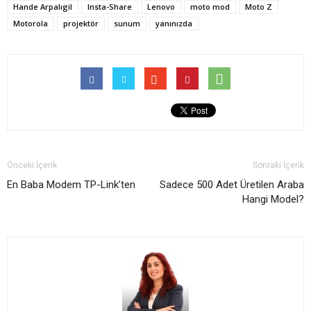
Hande Arpalıgil
Insta-Share
Lenovo
moto mod
Moto Z
Motorola
projektör
sunum
yanınızda
Önceki İçerik
Sonraki İçerik
En Baba Modem TP-Link’ten
Sadece 500 Adet Üretilen Araba
Hangi Model?