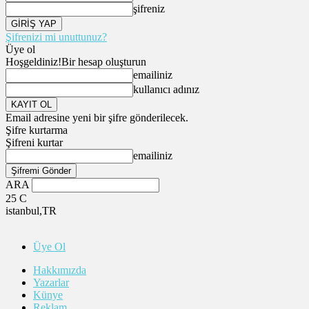
şifreniz
Şifrenizi mi unuttunuz?
Üye ol
Hoşgeldiniz!
Bir hesap oluşturun
emailiniz
kullanıcı adınız
Email adresine yeni bir şifre gönderilecek.
Şifre kurtarma
Şifreni kurtar
emailiniz
ARA
25
C
istanbul,TR
Üye Ol
Hakkımızda
Yazarlar
Künye
Reklam