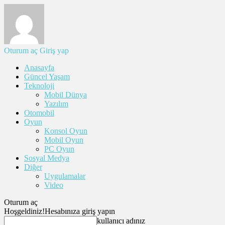
Oturum aç
Giriş yap
Anasayfa
Güncel Yaşam
Teknoloji
Mobil Dünya
Yazılım
Otomobil
Oyun
Konsol Oyun
Mobil Oyun
PC Oyun
Sosyal Medya
Diğer
Uygulamalar
Video
Oturum aç
Hoşgeldiniz!
Hesabınıza giriş yapın
kullanıcı adınız