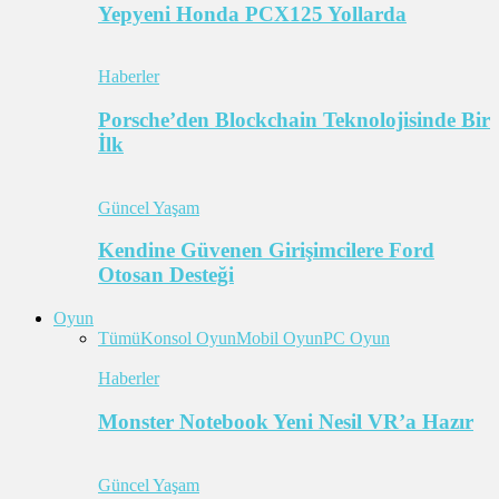
Yepyeni Honda PCX125 Yollarda
Haberler
Porsche’den Blockchain Teknolojisinde Bir
İlk
Güncel Yaşam
Kendine Güvenen Girişimcilere Ford
Otosan Desteği
Oyun
Tümü
Konsol Oyun
Mobil Oyun
PC Oyun
Haberler
Monster Notebook Yeni Nesil VR’a Hazır
Güncel Yaşam