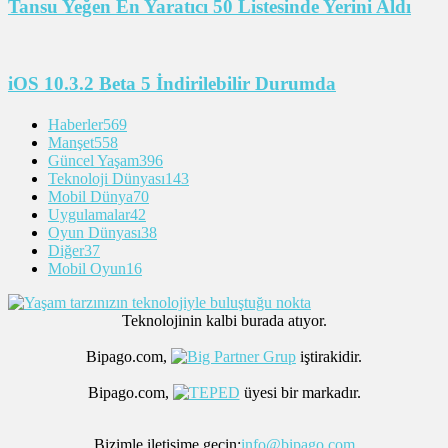
Tansu Yeğen En Yaratıcı 50 Listesinde Yerini Aldı
iOS 10.3.2 Beta 5 İndirilebilir Durumda
Haberler
569
Manşet
558
Güncel Yaşam
396
Teknoloji Dünyası
143
Mobil Dünya
70
Uygulamalar
42
Oyun Dünyası
38
Diğer
37
Mobil Oyun
16
Teknolojinin kalbi burada atıyor.
Bipago.com,
iştirakidir.
Bipago.com,
üyesi bir markadır.
Bizimle iletişime geçin:
info@bipago.com