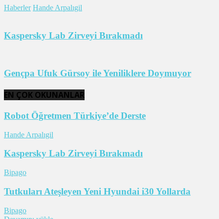
Haberler
Hande Arpalıgil
Kaspersky Lab Zirveyi Bırakmadı
Gençpa Ufuk Gürsoy ile Yeniliklere Doymuyor
EN ÇOK OKUNANLAR
Robot Öğretmen Türkiye’de Derste
Hande Arpalıgil
Kaspersky Lab Zirveyi Bırakmadı
Bipago
Tutkuları Ateşleyen Yeni Hyundai i30 Yollarda
Bipago