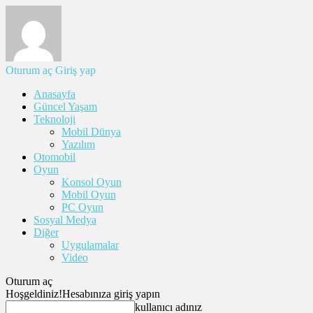
Oturum aç
Giriş yap
Anasayfa
Güncel Yaşam
Teknoloji
Mobil Dünya
Yazılım
Otomobil
Oyun
Konsol Oyun
Mobil Oyun
PC Oyun
Sosyal Medya
Diğer
Uygulamalar
Video
Oturum aç
Hoşgeldiniz!
Hesabınıza giriş yapın
kullanıcı adınız