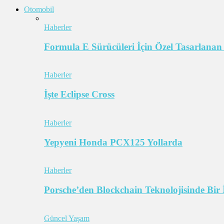
Otomobil
Haberler
Formula E Sürücüleri İçin Özel Tasarlanan
Haberler
İşte Eclipse Cross
Haberler
Yepyeni Honda PCX125 Yollarda
Haberler
Porsche’den Blockchain Teknolojisinde Bir 
Güncel Yaşam