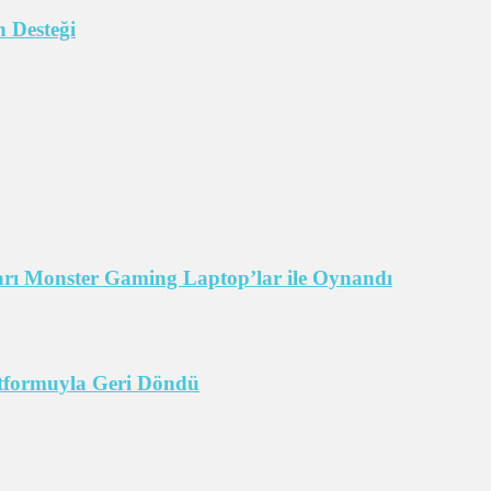
 Desteği
arı Monster Gaming Laptop’lar ile Oynandı
tformuyla Geri Döndü