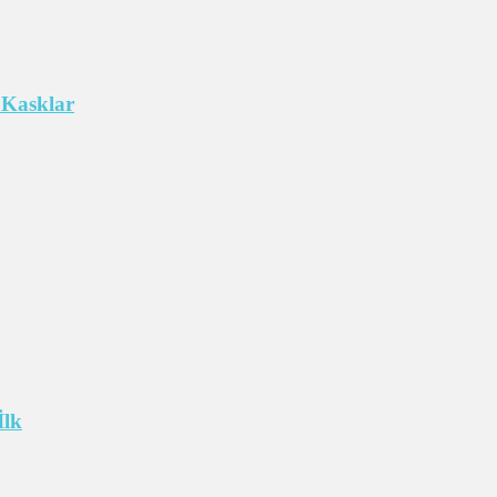
 Kasklar
İlk