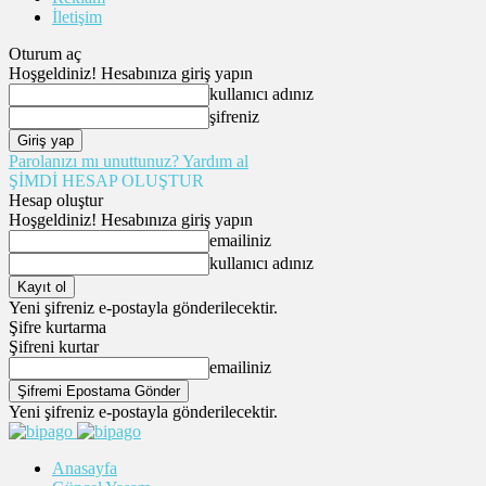
İletişim
Oturum aç
Hoşgeldiniz! Hesabınıza giriş yapın
kullanıcı adınız
şifreniz
Parolanızı mı unuttunuz? Yardım al
ŞİMDİ HESAP OLUŞTUR
Hesap oluştur
Hoşgeldiniz! Hesabınıza giriş yapın
emailiniz
kullanıcı adınız
Yeni şifreniz e-postayla gönderilecektir.
Şifre kurtarma
Şifreni kurtar
emailiniz
Yeni şifreniz e-postayla gönderilecektir.
Anasayfa