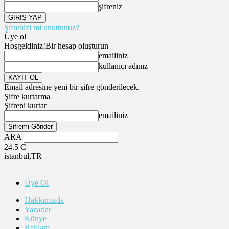
şifreniz
Şifrenizi mi unuttunuz?
Üye ol
Hoşgeldiniz!
Bir hesap oluşturun
emailiniz
kullanıcı adınız
Email adresine yeni bir şifre gönderilecek.
Şifre kurtarma
Şifreni kurtar
emailiniz
ARA
24.5
C
istanbul,TR
Üye Ol
Hakkımızda
Yazarlar
Künye
Reklam