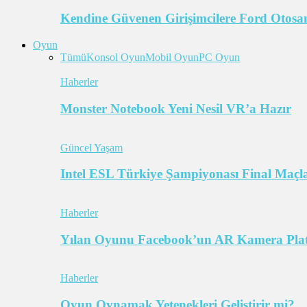
Kendine Güvenen Girişimcilere Ford Otosan
Oyun
Tümü
Konsol Oyun
Mobil Oyun
PC Oyun
Haberler
Monster Notebook Yeni Nesil VR’a Hazır
Güncel Yaşam
Intel ESL Türkiye Şampiyonası Final Maçl
Haberler
Yılan Oyunu Facebook’un AR Kamera Pla
Haberler
Oyun Oynamak Yetenekleri Geliştirir mi?