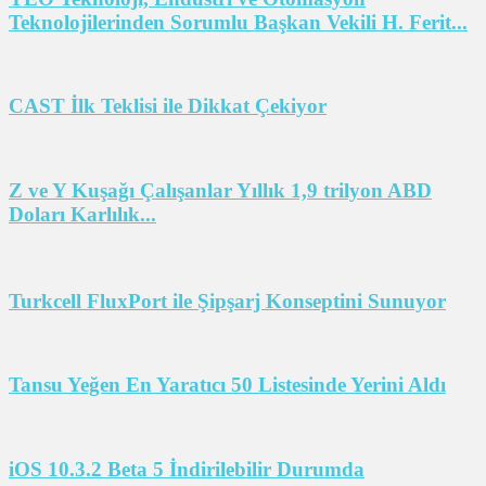
Teknolojilerinden Sorumlu Başkan Vekili H. Ferit...
CAST İlk Teklisi ile Dikkat Çekiyor
Z ve Y Kuşağı Çalışanlar Yıllık 1,9 trilyon ABD
Doları Karlılık...
Turkcell FluxPort ile Şipşarj Konseptini Sunuyor
Tansu Yeğen En Yaratıcı 50 Listesinde Yerini Aldı
iOS 10.3.2 Beta 5 İndirilebilir Durumda