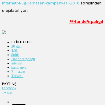
internet/4-5g-ramazan-kampanyasi-2018
adresinden
ulaşılabiliyor.
@HandeArpaligil
ETİKETLER
30 gün
4.5G
duble
Hande Arpalıgil
internet
kampanya
Ramazan
Turkcell
PAYLAŞ
Facebook
Twitter