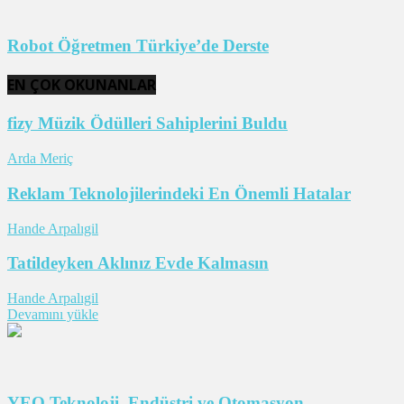
Robot Öğretmen Türkiye’de Derste
EN ÇOK OKUNANLAR
fizy Müzik Ödülleri Sahiplerini Buldu
Arda Meriç
Reklam Teknolojilerindeki En Önemli Hatalar
Hande Arpalıgil
Tatildeyken Aklınız Evde Kalmasın
Hande Arpalıgil
Devamını yükle
YEO Teknoloji, Endüstri ve Otomasyon