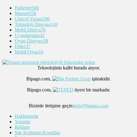
Haberler
569
Manşet
558
Güncel Yaşam
396
Teknoloji Dünyası
143
Mobil Dünya
70
Uygulamalar
42
Oyun Dünyası
38
Diğer
37
Mobil Oyun
16
Teknolojinin kalbi burada atıyor.
Bipago.com,
iştirakidir.
Bipago.com,
üyesi bir markadır.
Bizimle iletişime geçin:
info@bipago.com
Hakkımızda
Yazarlar
Reklam
Site Kullanım Koşulları