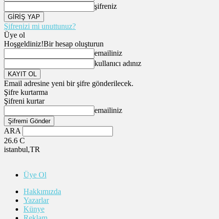
şifreniz
Şifrenizi mi unuttunuz?
Üye ol
Hoşgeldiniz!
Bir hesap oluşturun
emailiniz
kullanıcı adınız
Email adresine yeni bir şifre gönderilecek.
Şifre kurtarma
Şifreni kurtar
emailiniz
ARA
26.6
C
istanbul,TR
Üye Ol
Hakkımızda
Yazarlar
Künye
Reklam