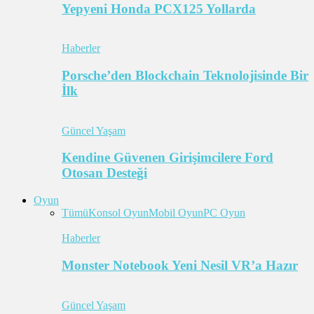
Yepyeni Honda PCX125 Yollarda
Haberler
Porsche’den Blockchain Teknolojisinde Bir
İlk
Güncel Yaşam
Kendine Güvenen Girişimcilere Ford
Otosan Desteği
Oyun
Tümü
Konsol Oyun
Mobil Oyun
PC Oyun
Haberler
Monster Notebook Yeni Nesil VR’a Hazır
Güncel Yaşam