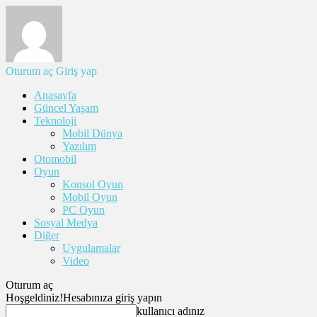
Oturum aç
Giriş yap
Anasayfa
Güncel Yaşam
Teknoloji
Mobil Dünya
Yazılım
Otomobil
Oyun
Konsol Oyun
Mobil Oyun
PC Oyun
Sosyal Medya
Diğer
Uygulamalar
Video
Oturum aç
Hoşgeldiniz!
Hesabınıza giriş yapın
kullanıcı adınız