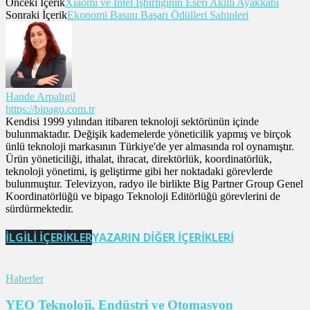
Önceki İçerik
Xiaomi ve Intel İşbirliğinin Eseri Akıllı Ayakkabı
Sonraki İçerik
Ekonomi Basını Başarı Ödülleri Sahipleri
Hande Arpalıgil
https://bipago.com.tr
Kendisi 1999 yılından itibaren teknoloji sektörünün içinde
bulunmaktadır. Değişik kademelerde yöneticilik yapmış ve birçok
ünlü teknoloji markasının Türkiye'de yer almasında rol oynamıştır.
Ürün yöneticiliği, ithalat, ihracat, direktörlük, koordinatörlük,
teknoloji yönetimi, iş geliştirme gibi her noktadaki görevlerde
bulunmuştur. Televizyon, radyo ile birlikte Big Partner Group Genel
Koordinatörlüğü ve bipago Teknoloji Editörlüğü görevlerini de
sürdürmektedir.
İLGİLİ İÇERİKLER
YAZARIN DİĞER İÇERİKLERİ
Haberler
YEO Teknoloji, Endüstri ve Otomasyon