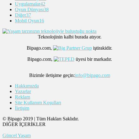
Uygulamalar
42
Oyun Dünyası
38
Diğer
37
Mobil Oyun
16
Teknolojinin kalbi burada atıyor.
Bipago.com,
iştirakidir.
Bipago.com,
üyesi bir markadır.
Bizimle iletişime geçin:
info@bipago.com
Hakkımızda
Yazarlar
Reklam
Site Kullanım Koşulları
İletişim
© Bipago 2019 | Tüm Hakları Saklıdır.
DİĞER İÇERİKLER
Güncel Yaşam