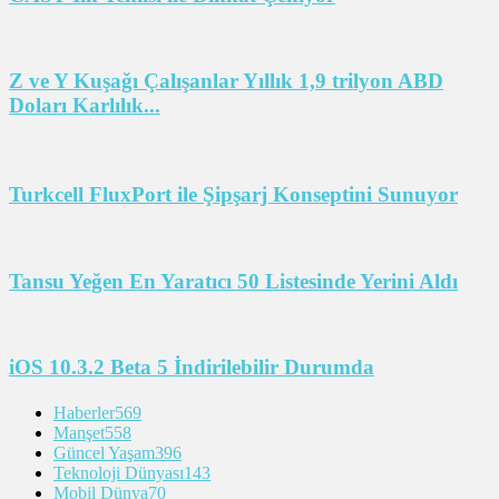
Z ve Y Kuşağı Çalışanlar Yıllık 1,9 trilyon ABD
Doları Karlılık...
Turkcell FluxPort ile Şipşarj Konseptini Sunuyor
Tansu Yeğen En Yaratıcı 50 Listesinde Yerini Aldı
iOS 10.3.2 Beta 5 İndirilebilir Durumda
Haberler
569
Manşet
558
Güncel Yaşam
396
Teknoloji Dünyası
143
Mobil Dünya
70