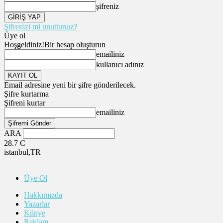
şifreniz
Şifrenizi mi unuttunuz?
Üye ol
Hoşgeldiniz!
Bir hesap oluşturun
emailiniz
kullanıcı adınız
Email adresine yeni bir şifre gönderilecek.
Şifre kurtarma
Şifreni kurtar
emailiniz
ARA
28.7
C
istanbul,TR
Üye Ol
Hakkımızda
Yazarlar
Künye
Reklam