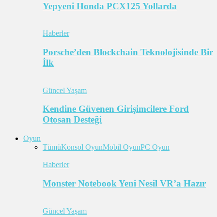
Yepyeni Honda PCX125 Yollarda
Haberler
Porsche’den Blockchain Teknolojisinde Bir
İlk
Güncel Yaşam
Kendine Güvenen Girişimcilere Ford
Otosan Desteği
Oyun
Tümü
Konsol Oyun
Mobil Oyun
PC Oyun
Haberler
Monster Notebook Yeni Nesil VR’a Hazır
Güncel Yaşam