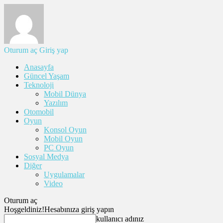
Oturum aç
Giriş yap
Anasayfa
Güncel Yaşam
Teknoloji
Mobil Dünya
Yazılım
Otomobil
Oyun
Konsol Oyun
Mobil Oyun
PC Oyun
Sosyal Medya
Diğer
Uygulamalar
Video
Oturum aç
Hoşgeldiniz!
Hesabınıza giriş yapın
kullanıcı adınız