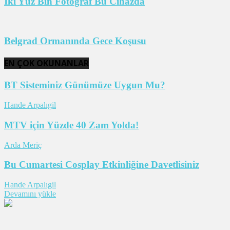
İki Yüz Bin Fotoğraf Bu Cihazda
Belgrad Ormanında Gece Koşusu
EN ÇOK OKUNANLAR
BT Sisteminiz Günümüze Uygun Mu?
Hande Arpalıgil
MTV için Yüzde 40 Zam Yolda!
Arda Meriç
Bu Cumartesi Cosplay Etkinliğine Davetlisiniz
Hande Arpalıgil
Devamını yükle