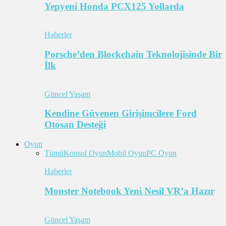
Yepyeni Honda PCX125 Yollarda
Haberler
Porsche’den Blockchain Teknolojisinde Bir
İlk
Güncel Yaşam
Kendine Güvenen Girişimcilere Ford
Otosan Desteği
Oyun
Tümü
Konsol Oyun
Mobil Oyun
PC Oyun
Haberler
Monster Notebook Yeni Nesil VR’a Hazır
Güncel Yaşam