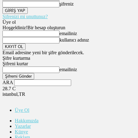
şifreniz
Şifrenizi mi unuttunuz?
Üye ol
Hoşgeldiniz!
Bir hesap oluşturun
emailiniz
kullanıcı adınız
Email adresine yeni bir şifre gönderilecek.
Şifre kurtarma
Şifreni kurtar
emailiniz
ARA
28.7
C
istanbul,TR
Üye Ol
Hakkımızda
Yazarlar
Künye
Reklam