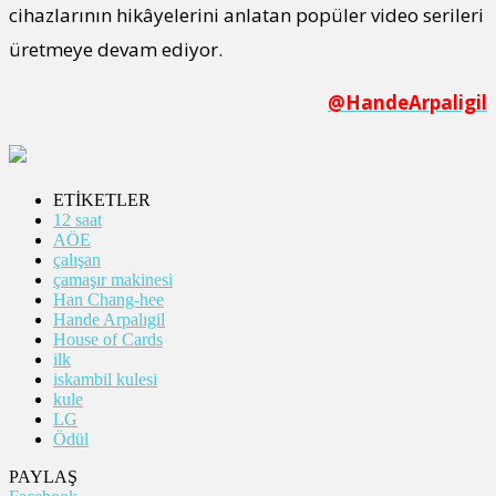
cihazlarının hikâyelerini anlatan popüler video serileri
üretmeye devam ediyor.
@HandeArpaligil
ETİKETLER
12 saat
AÖE
çalışan
çamaşır makinesi
Han Chang-hee
Hande Arpalıgil
House of Cards
ilk
iskambil kulesi
kule
LG
Ödül
PAYLAŞ