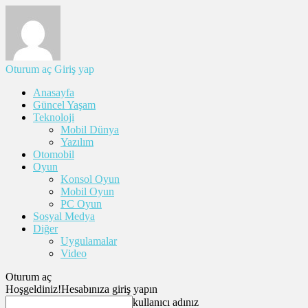
Oturum aç
Giriş yap
Anasayfa
Güncel Yaşam
Teknoloji
Mobil Dünya
Yazılım
Otomobil
Oyun
Konsol Oyun
Mobil Oyun
PC Oyun
Sosyal Medya
Diğer
Uygulamalar
Video
Oturum aç
Hoşgeldiniz!
Hesabınıza giriş yapın
kullanıcı adınız