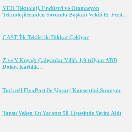
YEO Teknoloji, Endüstri ve Otomasyon
Teknolojilerinden Sorumlu Başkan Vekili H. Ferit...
CAST İlk Teklisi ile Dikkat Çekiyor
Z ve Y Kuşağı Çalışanlar Yıllık 1,9 trilyon ABD
Doları Karlılık...
Turkcell FluxPort ile Şipşarj Konseptini Sunuyor
Tansu Yeğen En Yaratıcı 50 Listesinde Yerini Aldı