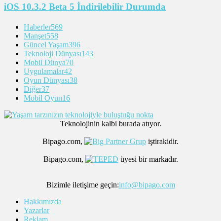
iOS 10.3.2 Beta 5 İndirilebilir Durumda
Haberler
569
Manşet
558
Güncel Yaşam
396
Teknoloji Dünyası
143
Mobil Dünya
70
Uygulamalar
42
Oyun Dünyası
38
Diğer
37
Mobil Oyun
16
Teknolojinin kalbi burada atıyor.
Bipago.com,
iştirakidir.
Bipago.com,
üyesi bir markadır.
Bizimle iletişime geçin:
info@bipago.com
Hakkımızda
Yazarlar
Reklam