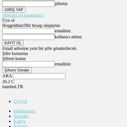
şifreniz
Şifrenizi mi unuttunuz?
Üye ol
Hoşgeldiniz!
Bir hesap oluşturun
emailiniz
kullanıcı adınız
Email adresine yeni bir şifre gönderilecek.
Şifre kurtarma
Şifreni kurtar
emailiniz
ARA
26.2
C
istanbul,TR
Üye Ol
Hakkımızda
Yazarlar
Künye
Reklam