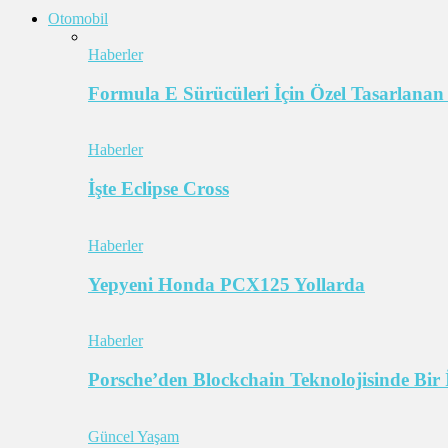
Otomobil
Haberler
Formula E Sürücüleri İçin Özel Tasarlanan
Haberler
İşte Eclipse Cross
Haberler
Yepyeni Honda PCX125 Yollarda
Haberler
Porsche’den Blockchain Teknolojisinde Bir 
Güncel Yaşam