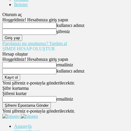
İletişim
Oturum aç
Hoşgeldiniz! Hesabınıza giriş yapın
kullanıcı adınız
şifreniz
Parolanızı mı unuttunuz? Yardım al
ŞİMDİ HESAP OLUŞTUR
Hesap oluştur
Hoşgeldiniz! Hesabınıza giriş yapın
emailiniz
kullanıcı adınız
Yeni şifreniz e-postayla gönderilecektir.
Şifre kurtarma
Şifreni kurtar
emailiniz
Yeni şifreniz e-postayla gönderilecektir.
Anasayfa