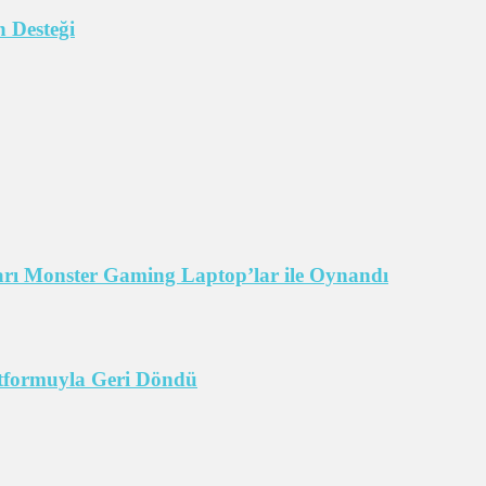
 Desteği
arı Monster Gaming Laptop’lar ile Oynandı
tformuyla Geri Döndü