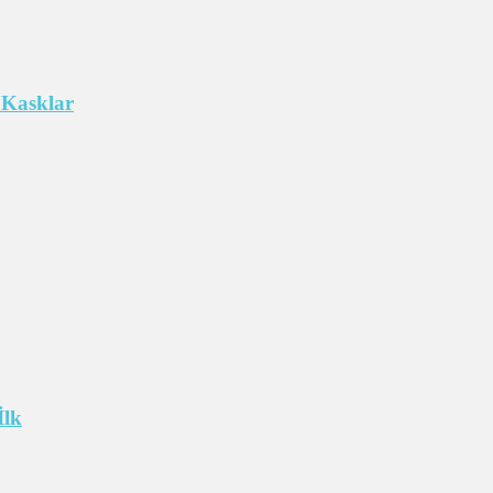
 Kasklar
İlk