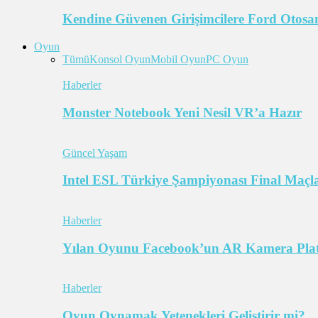
Kendine Güvenen Girişimcilere Ford Otosan
Oyun
Tümü
Konsol Oyun
Mobil Oyun
PC Oyun
Haberler
Monster Notebook Yeni Nesil VR’a Hazır
Güncel Yaşam
Intel ESL Türkiye Şampiyonası Final Maçl
Haberler
Yılan Oyunu Facebook’un AR Kamera Pla
Haberler
Oyun Oynamak Yetenekleri Geliştirir mi?