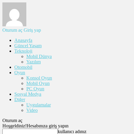
Oturum aç
Giriş yap
Anasayfa
Güncel Yaşam
Teknoloji
Mobil Dünya
Yazılım
Otomobil
Oyun
Konsol Oyun
Mobil Oyun
PC Oyun
Sosyal Medya
Diğer
Uygulamalar
Video
Oturum aç
Hoşgeldiniz!
Hesabınıza giriş yapın
kullanıcı adınız