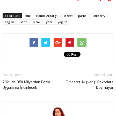
ETİKETLER
buz
Hande Arpalıgil
lezzet
parfe
Pinkberry
sağlıklı
serin
sıcak
yeni
yoğurt
Önceki İçerik
Sonraki İçerik
2021’de 350 Milyardan Fazla
E-ticaret Alışverişi Rekorlara
Uygulama İndirilecek
Doymuyor