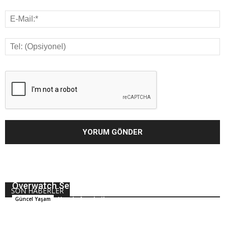
Overwatch Sevenler Bu Şampiyonayı Kaçırmasın
SON HABERLER
Hande Arpalıgil
Güncel Yaşam