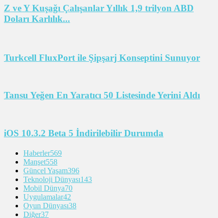
Z ve Y Kuşağı Çalışanlar Yıllık 1,9 trilyon ABD
Doları Karlılık...
Turkcell FluxPort ile Şipşarj Konseptini Sunuyor
Tansu Yeğen En Yaratıcı 50 Listesinde Yerini Aldı
iOS 10.3.2 Beta 5 İndirilebilir Durumda
Haberler
569
Manşet
558
Güncel Yaşam
396
Teknoloji Dünyası
143
Mobil Dünya
70
Uygulamalar
42
Oyun Dünyası
38
Diğer
37