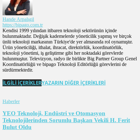
Hande Arpalıgil
https://bipago.com.tr
Kendisi 1999 yılından itibaren teknoloji sektörünün içinde
bulunmaktadır. Değişik kademelerde yöneticilik yapmış ve birçok
ünlü teknoloji markasının Türkiye'de yer almasında rol oynamıştır.
Ürün yöneticiliği, ithalat, ihracat, direktörlük, koordinatörlük,
teknoloji yönetimi, iş geliştirme gibi her noktadaki görevlerde
bulunmuştur. Televizyon, radyo ile birlikte Big Partner Group Genel
Koordinatörlüğü ve bipago Teknoloji Editörlüğü görevlerini de
sürdürmektedir.
İLGİLİ İÇERİKLER
YAZARIN DİĞER İÇERİKLERİ
Haberler
YEO Teknoloji, Endüstri ve Otomasyon
Teknolojilerinden Sorumlu Başkan Vekili H. Ferit
Bulut Oldu