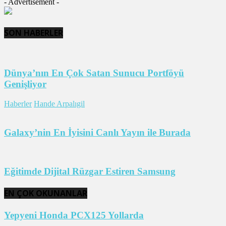
- Advertisement -
SON HABERLER
Dünya’nın En Çok Satan Sunucu Portföyü
Genişliyor
Haberler
Hande Arpalıgil
Galaxy’nin En İyisini Canlı Yayın ile Burada
Eğitimde Dijital Rüzgar Estiren Samsung
EN ÇOK OKUNANLAR
Yepyeni Honda PCX125 Yollarda