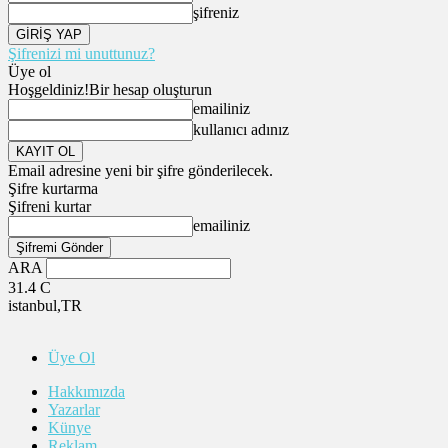
şifreniz
Şifrenizi mi unuttunuz?
Üye ol
Hoşgeldiniz!
Bir hesap oluşturun
emailiniz
kullanıcı adınız
Email adresine yeni bir şifre gönderilecek.
Şifre kurtarma
Şifreni kurtar
emailiniz
ARA
31.4
C
istanbul,TR
Üye Ol
Hakkımızda
Yazarlar
Künye
Reklam