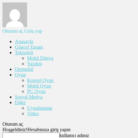
Oturum aç
Giriş yap
Anasayfa
Güncel Yaşam
Teknoloji
Mobil Dünya
Yazılım
Otomobil
Oyun
Konsol Oyun
Mobil Oyun
PC Oyun
Sosyal Medya
Diğer
Uygulamalar
Video
Oturum aç
Hoşgeldiniz!
Hesabınıza giriş yapın
kullanıcı adınız