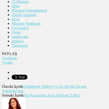
12 Haziran
Abra
Blizzard Entertainment
Hande Arpalıgil
kayıt
Monster Notebook
Overwatch
Oyun
şampiyona
turnuva
Viewsonic
PAYLAŞ
Facebook
Twitter
Önceki İçerik
Dijitalleşen Türkiye’ye En Büyük Destek
Vodafone’dan
Sonraki İçerik
İşte Karşınızda Asus Zenfone 3 Max