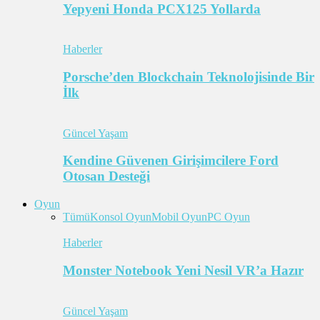
Yepyeni Honda PCX125 Yollarda
Haberler
Porsche’den Blockchain Teknolojisinde Bir
İlk
Güncel Yaşam
Kendine Güvenen Girişimcilere Ford
Otosan Desteği
Oyun
Tümü
Konsol Oyun
Mobil Oyun
PC Oyun
Haberler
Monster Notebook Yeni Nesil VR’a Hazır
Güncel Yaşam